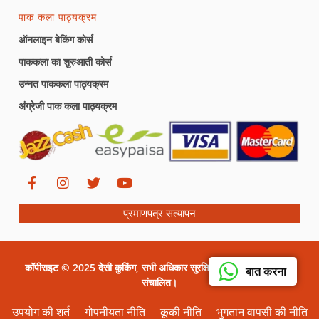
पाक कला पाठ्यक्रम
ऑनलाइन बेकिंग कोर्स
पाककला का शुरुआती कोर्स
उन्नत पाककला पाठ्यक्रम
अंग्रेजी पाक कला पाठ्यक्रम
प्रमाणपत्र सत्यापन
कॉपीराइट © 2025 देसी कुकिंग, सभी अधिकार सुरक्षित। सीरत ग्राफिक्स द्वारा
बात करना
संचालित।
उपयोग की शर्त
गोपनीयता नीति
कूकी नीति
भुगतान वापसी की नीति