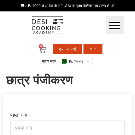
🚚✨ ₨1000 से अधिक के सभी ऑर्डर पर मुफ़्त डिलीवरी का आनंद लें! 🎉
0
ऐप्स पर जाएं
खाता
मुद्रा बदलें
₨ पीकेआर
छात्र पंजीकरण
पहला नाम