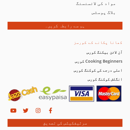
مواد کی لائسنسنگ
بلاگ پوسٹس
ہم سے رابطہ کریں۔
کھانا پکانے کے کورسز
آن لائن بیکنگ کورس
Cooking Beginners کورس
اعلی درجے کی کوکنگ کورس
انگلش کوکنگ کورس
سرٹیفکیٹس کی تصدیق