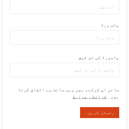
پاس ورڈ
پاسورڈ کی تو ثیق
سائن اپ کرکے، میں ویب سائٹ سے اتفاق کرتا
ہوں۔
شرائط و ضوابط
رجسٹر کریں۔