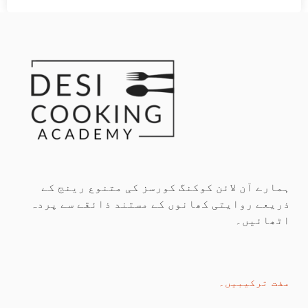
ہمارے آن لائن کوکنگ کورسز کی متنوع رینج کے
ذریعے روایتی کھانوں کے مستند ذائقے سے پردہ
اٹھائیں۔
مفت ترکیبیں۔