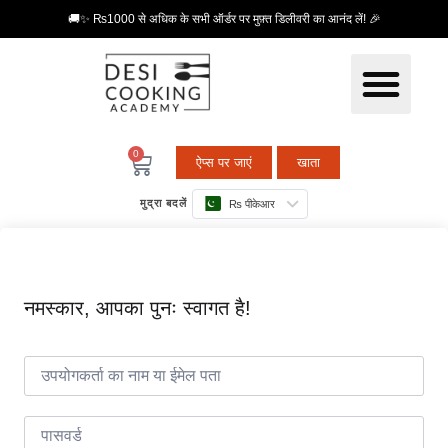
🚚✨ ₨1000 से अधिक के सभी ऑर्डर पर मुफ़्त डिलीवरी का आनंद लें! 🎉
0
ऐप्स पर जाएं
खाता
मुद्रा बदलें
₨ पीकेआर
नमस्कार, आपका पुनः स्वागत है!