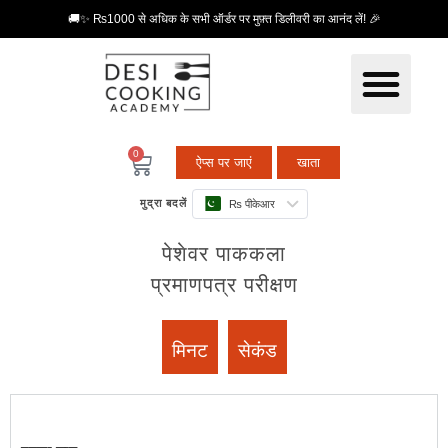
🚚✨ ₨1000 से अधिक के सभी ऑर्डर पर मुफ़्त डिलीवरी का आनंद लें! 🎉
0
ऐप्स पर जाएं
खाता
मुद्रा बदलें
₨ पीकेआर
पेशेवर पाककला
प्रमाणपत्र परीक्षण
मिनट
सेकंड