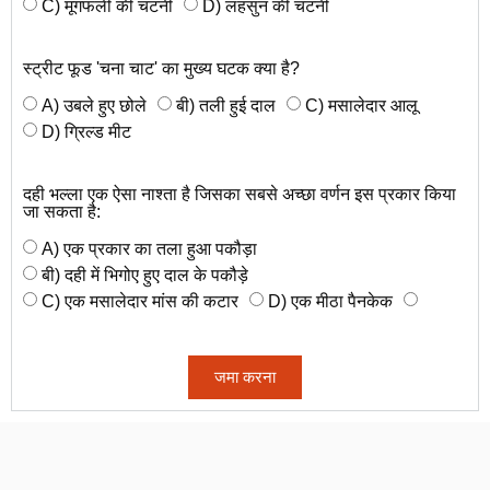
C) मूंगफली की चटनी
D) लहसुन की चटनी
स्ट्रीट फूड 'चना चाट' का मुख्य घटक क्या है?
A) उबले हुए छोले
बी) तली हुई दाल
C) मसालेदार आलू
D) ग्रिल्ड मीट
दही भल्ला एक ऐसा नाश्ता है जिसका सबसे अच्छा वर्णन इस प्रकार किया
जा सकता है:
A) एक प्रकार का तला हुआ पकौड़ा
बी) दही में भिगोए हुए दाल के पकौड़े
C) एक मसालेदार मांस की कटार
D) एक मीठा पैनकेक
जमा करना