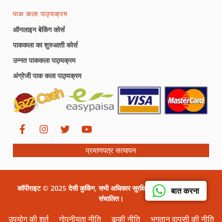
पाक कला पाठ्यक्रम
ऑनलाइन बेकिंग कोर्स
पाककला का शुरुआती कोर्स
उन्नत पाककला पाठ्यक्रम
अंग्रेजी पाक कला पाठ्यक्रम
प्रमाणपत्र सत्यापन
कॉपीराइट © 2025 देसी कुकिंग, सभी अधिकार सुरक्षित। सीरत ग्राफिक्स द्वारा
बात करना
संचालित।
उपयोग की शर्त
गोपनीयता नीति
कूकी नीति
भुगतान वापसी की नीति