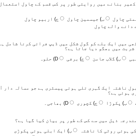
ھیر بنانے میں روایتی طور پر کس قسم کے چاول استعمال
متی چاول
ب) جیسمین چاول
ج) اربیو چاول
ھی میں ایک بلے کو گول شکل میں ڈیپ فرائی کرنا شامل ہے
شربت میں بھگو دیا جاتا ہے؟
بی
ب) گلاب جامن
ج) برفی
D) حلوہ
ول ناشتہ ایک گہری تلی ہوئی پیسٹری ہے جو مسالہ دار آ
ی ہوئی ہے؟
ب) پکوڑا
ج) کچوری
D) بھاجی۔
ندرجہ ذیل میں سے کس کے طور پر بیان کیا گیا ہے؟
ب) ایک ابلی ہوئی پکوڑی