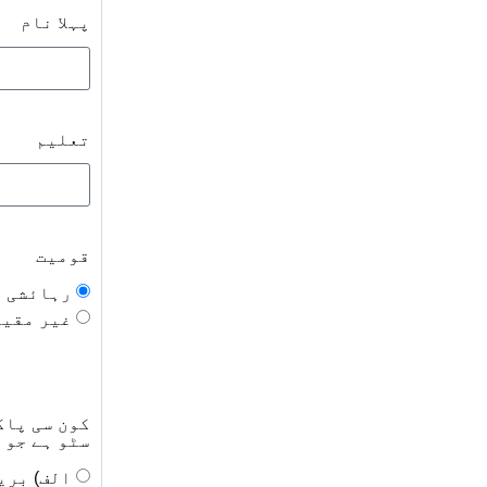
پہلا نام
تعلیم
قومیت
رہائشی
غیر مقیم
کون سی پاک
سٹو ہے جو 
الف) بری