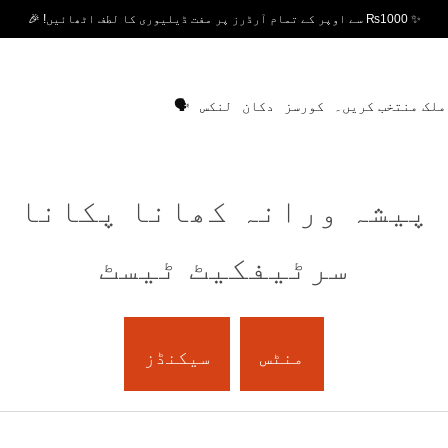
✨ ₨1000 سے اوپر کے تمام آرڈرز پر مفت ڈیلیوری کا لطف اٹھائیں! 🎉
ملک منتخب کریں۔
کورسز
دکان
لنکس
🗣️
پیشہ ورانہ کھانا پکانا
سرٹیفکیٹ ٹیسٹ
منٹس
سیکنڈز