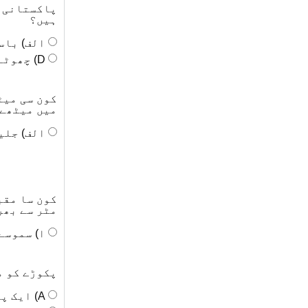
پاکستانی ک
ہیں؟
الف) باس
D) چھوٹے دانے والے چاول
کون سی میٹ
میں میٹھے 
الف) جلی
کون سا مقب
مٹر سے بھر
ا) سموسے
پکوڑے کو م
A) ایک پکی ہوئی روٹی کا ناشتہ