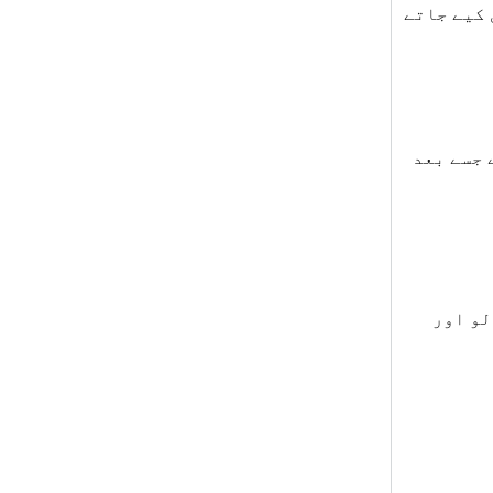
 کیے جاتے
 جسے بعد
لو اور