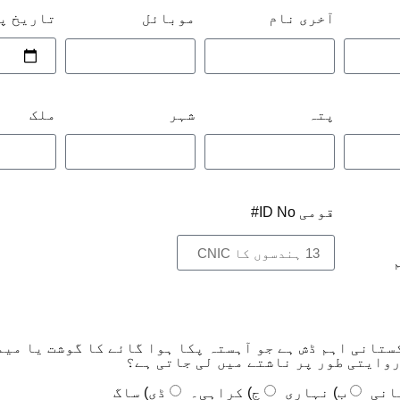
تاریخ پ
آخری نام
موبائل
پتہ
شہر
ملک
قومی ID No#
ستانی اہم ڈش ہے جو آہستہ پکا ہوا گائے کا گوشت یا میم
روایتی طور پر ناشتے میں لی جاتی ہے؟
انی
ب) نہاری
ج) کراہی۔
ڈی) ساگ