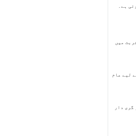
ئی ہے۔
ربت میں
ے لیے عام
 گری دار