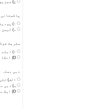
ج) سبزیو
پاکستانی ن
ا) پودین
د) لہسن 
سٹریٹ فوڈ 
ا) ابلے 
D) انکا ہوا گوشت
دہی بھلہ ا
الف) تلی
ب) دہی م
D) ایک میٹھا پینکیک