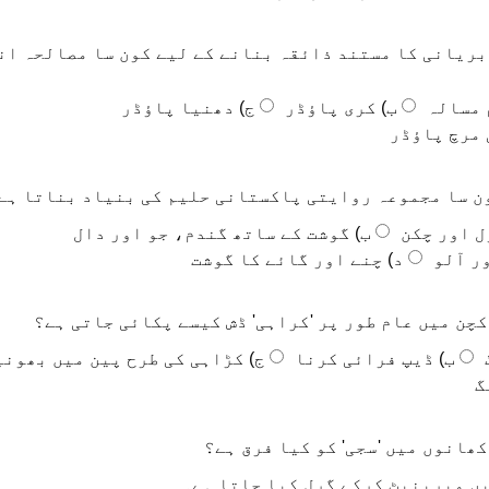
ریانی کا مستند ذائقہ بنانے کے لیے کون سا مصالحہ ان
 مسالہ
ب) کری پاؤڈر
ج) دھنیا پاؤڈر
 مرچ پاؤڈر
ن سا مجموعہ روایتی پاکستانی حلیم کی بنیاد بناتا ہے
ل اور چکن
ب) گوشت کے ساتھ گندم، جو اور دال
ور آلو
د) چنے اور گائے کا گوشت
چن میں عام طور پر 'کراہی' ڈش کیسے پکائی جاتی ہے؟
ب) ڈیپ فرائی کرنا
ج) کڑاہی کی طرح پین میں بھون
گ
ھانوں میں 'سجی' کو کیا فرق ہے؟