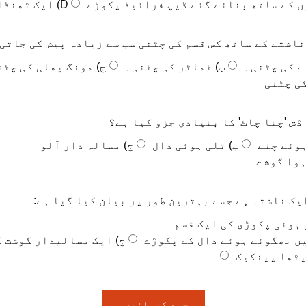
ں کے ساتھ بنائے گئے ڈیپ فرائیڈ پکوڑے
D) ایک ٹھنڈا دہی ڈش
اشتے کے ساتھ کس قسم کی چٹنی سب سے زیادہ پیش کی جاتی
ے کی چٹنی۔
ب) ٹماٹر کی چٹنی۔
ج) مونگ پھلی کی چٹن
کی چٹنی
ڈش 'چنا چاٹ' کا بنیادی جزو کیا ہے؟
ہوئے چنے
ب) تلی ہوئی دال
ج) مسالہ دار آلو
یک ناشتہ ہے جسے بہترین طور پر بیان کیا گیا ہے:
 ہوئی پکوڑی کی ایک قسم
یں بھگوئے ہوئے دال کے پکوڑے
ج) ایک مسالیدار گوشت ک
جمع کروائیں۔