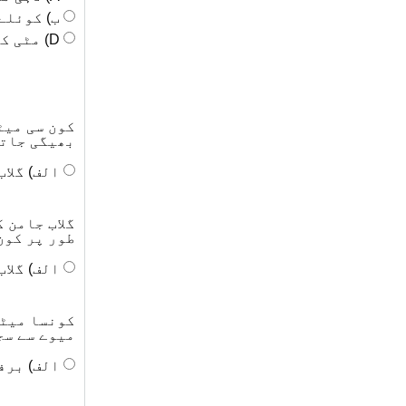
ب) کوئلے
D) مٹی کے تندور میں سینکا ہوا ہے۔
کون سی میٹ
بھیگی جاتی
الف) گلاب
گلاب جامن 
طور پر کون
الف) گلاب
کونسا میٹھ
میوے سے سج
الف) برف