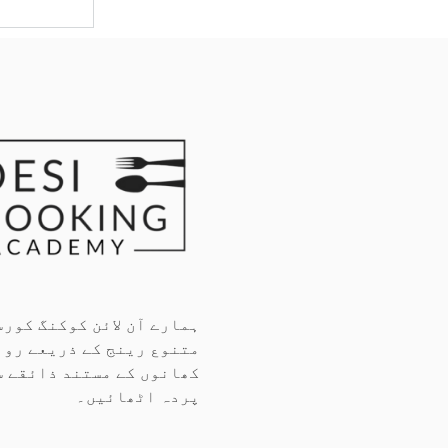
ہمارے آن لائن کوکنگ کورس
متنوع رینج کے ذریعے روا
کھانوں کے مستند ذائقے س
پردہ اٹھائیں۔