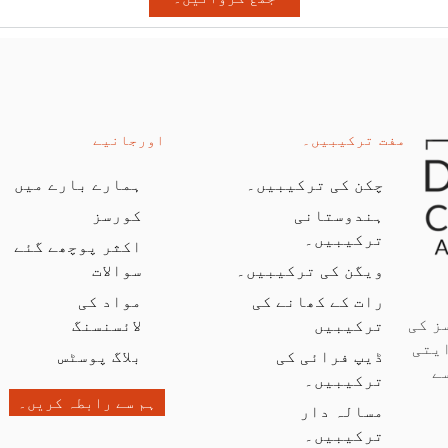
مفت ترکیبیں۔
اورجانیے
چکن کی ترکیبیں۔
ہمارے بارے میں
ہندوستانی
کورسز
ترکیبیں۔
اکثر پوچھے گئے
ویگن کی ترکیبیں۔
سوالات
رات کے کھانے کی
مواد کی
ز کی
ترکیبیں
لائسنسنگ
یتی
ڈیپ فرائی کی
بلاگ پوسٹس
ے
ترکیبیں۔
ہم سے رابطہ کریں۔
مسالہ دار
ترکیبیں۔