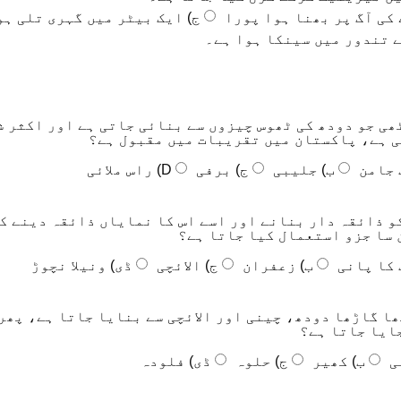
 کی آگ پر بھنا ہوا پورا
ج) ایک بیٹر میں گہری تلی ہو
ھی جو دودھ کی ٹھوس چیزوں سے بنائی جاتی ہے اور اکثر ش
 ہے، پاکستان میں تقریبات میں مقبول ہے؟
 جامن
ب) جلیبی
ج) برفی
D) راس ملائی
کو ذائقہ دار بنانے اور اسے اس کا نمایاں ذائقہ دینے ک
 سا جزو استعمال کیا جاتا ہے؟
 کا پانی
ب) زعفران
ج) الائچی
ڈی) ونیلا نچوڑ
ا گاڑھا دودھ، چینی اور الائچی سے بنایا جاتا ہے، پھر
ایا جاتا ہے؟
ی
ب) کھیر
ج) حلوہ
ڈی) فلودہ