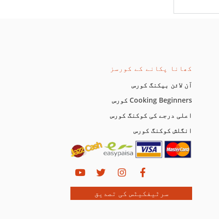
کھانا پکانے کے کورسز
آن لائن بیکنگ کورس
Cooking Beginners کورس
اعلی درجے کی کوکنگ کورس
انگلش کوکنگ کورس
سرٹیفکیٹس کی تصدیق