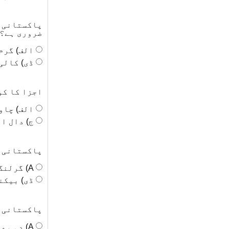
پاکستانی ب
ضروری ہے؟
الف) گرم
ڈی) کالی
اجزا کا کو
الف) چاو
ج) دال ا
پاکستانی ک
A) گرلنگ
ڈی) بیکن
پاکستانی ک
A) دہی میں میرینیٹ کرکے گرل کیا جاتا ہے۔