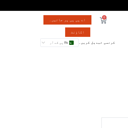
0
اے پی پی پر جائیں۔
اکاؤنٹ
کرنسی تبدیل کریں۔
₨ پی کے آر