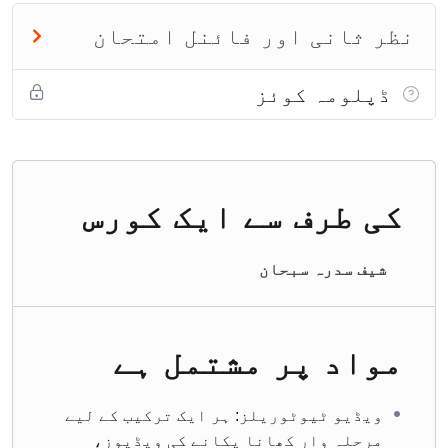
نظر ثانی اور فائنل امتحان
ڈپلومہ کوئز
کی طرف سے ایک کورس
شیف سدرہ سبحان
مواد پر مشتمل ہے
ویڈیو ٹیوٹوریلز: ہر ایک ترکیب کے لیے
مرحلہ وار کھانا پکانے کی ویڈیوز،