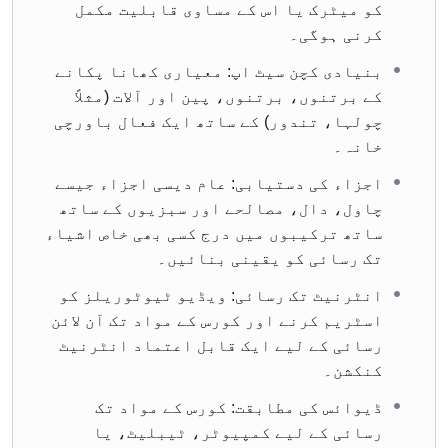
کو میٹرک یا اس کے مساوی قابلیت مکمل
کرنی ہوگی۔
بنیادی کچن سیٹ اپ: معیاری کھانا پکانے
کے برتنوں، برتنوں، پین اور آلات (مثلاً
چولہا، تندور) کے ساتھ ایک فعال باورچی
خانہ۔
اجزاء کی دستیابی: عام دیسی اجزاء جیسے
چاول، دال، مصالحے اور سبزیوں کے ساتھ
ساتھ ترکیبوں میں درج کسی بھی خاص اشیاء
تک رسائی کو یقینی بنائیں۔
انٹرنیٹ تک رسائی: ویڈیو ٹیوٹوریلز کو
اسٹریم کرنے اور کورس کے مواد تک آن لائن
رسائی کے لیے ایک قابل اعتماد انٹرنیٹ
کنکشن۔
ڈیوائس کی مطابقت: کورس کے مواد تک
رسائی کے لیے کمپیوٹر، ٹیبلیٹ، یا