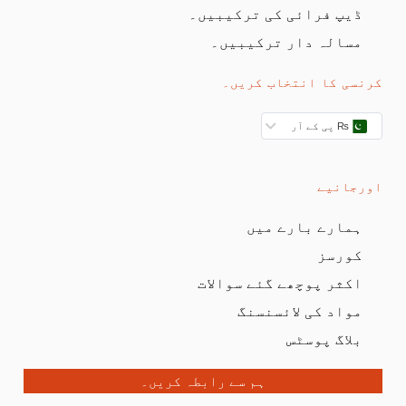
ڈیپ فرائی کی ترکیبیں۔
مسالہ دار ترکیبیں۔
کرنسی کا انتخاب کریں۔
₨ پی کے آر
اورجانیے
ہمارے بارے میں
کورسز
اکثر پوچھے گئے سوالات
مواد کی لائسنسنگ
بلاگ پوسٹس
ہم سے رابطہ کریں۔