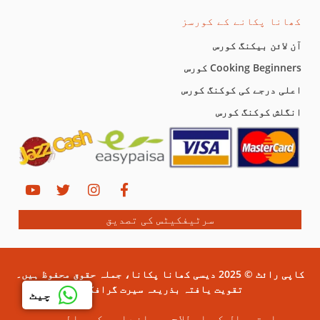
کھانا پکانے کے کورسز
آن لائن بیکنگ کورس
Cooking Beginners کورس
اعلی درجے کی کوکنگ کورس
انگلش کوکنگ کورس
سرٹیفکیٹس کی تصدیق
کاپی رائٹ © 2025 دیسی کھانا پکانا، جملہ حقوق محفوظ ہیں۔
تقویت یافتہ بذریعہ سیرت گرافکس۔
چیٹ
استعمال کی اصطلاح
رازداری کی پالیسی