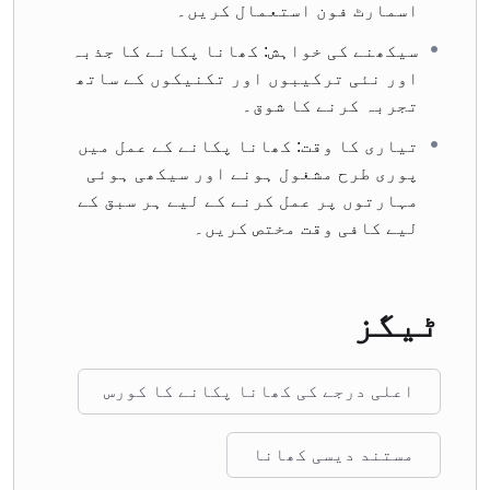
اسمارٹ فون استعمال کریں۔
سیکھنے کی خواہش: کھانا پکانے کا جذبہ
اور نئی ترکیبوں اور تکنیکوں کے ساتھ
تجربہ کرنے کا شوق۔
تیاری کا وقت: کھانا پکانے کے عمل میں
پوری طرح مشغول ہونے اور سیکھی ہوئی
مہارتوں پر عمل کرنے کے لیے ہر سبق کے
لیے کافی وقت مختص کریں۔
ٹیگز
اعلی درجے کی کھانا پکانے کا کورس
مستند دیسی کھانا