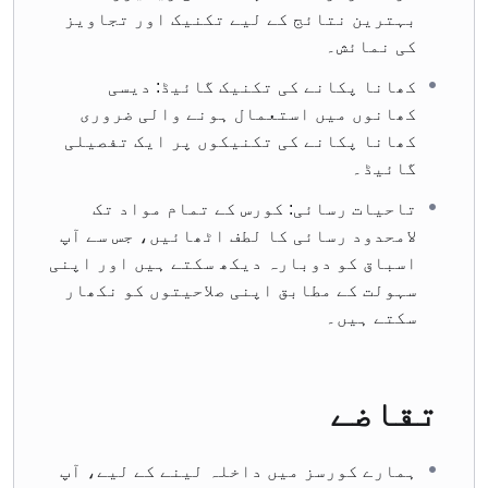
بہترین نتائج کے لیے تکنیک اور تجاویز
کی نمائش۔
کھانا پکانے کی تکنیک گائیڈ: دیسی
کھانوں میں استعمال ہونے والی ضروری
کھانا پکانے کی تکنیکوں پر ایک تفصیلی
گائیڈ۔
تاحیات رسائی: کورس کے تمام مواد تک
لامحدود رسائی کا لطف اٹھائیں، جس سے آپ
اسباق کو دوبارہ دیکھ سکتے ہیں اور اپنی
سہولت کے مطابق اپنی صلاحیتوں کو نکھار
سکتے ہیں۔
تقاضے
ہمارے کورسز میں داخلہ لینے کے لیے، آپ