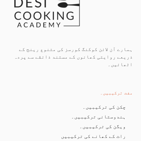
ہمارے آن لائن کوکنگ کورسز کی متنوع رینج کے
ذریعے روایتی کھانوں کے مستند ذائقے سے پردہ
اٹھائیں۔
مفت ترکیبیں۔
چکن کی ترکیبیں۔
ہندوستانی ترکیبیں۔
ویگن کی ترکیبیں۔
رات کے کھانے کی ترکیبیں