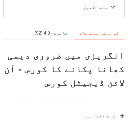
سند تکمیل
کورس کی معلومات
جائزے - 4.9 (92)
انگریزی میں ضروری دیسی
کھانا پکانے کا کورس - آن
لائن ڈیجیٹل کورس
انگریزی میں ہمارے جامع ضروری دیسی کھانا پکانے
کے کورس کے ساتھ دیسی کھانوں میں ماہر بنیں۔ کورس
سب کے لیے ڈیزائن کیا گیا ہے! چاہے آپ ابتدائی ہوں
مزید دکھائیں
یا تجربہ کار باورچی، یہ کورس آپ کی مستند دیسی
ترکیبوں کے رازوں کے بارے میں رہنمائی کرے گا، جو