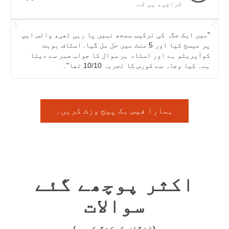
کراچی، پی کے
"میں ایک جگہ کی ترکیب سمجھ نہیں پا رہی تھی، واٹس ایپ
"
پر میسج کیا اور 5 منٹ میں حل مل گیا. اسٹاف بوہت
ن
کوآپریٹو ہے اور استاد ہر سوال کا جواب صبر سے دیتا
د
ہے۔ کیا وجاہ سے کورس کا تجربہ 10/10 تھا"۔
ن
ہمارا فیس بک پیج وزٹ کریں۔
اکثر پوچھے گئے
سوالات
(انگلش کوکنگ کورس)