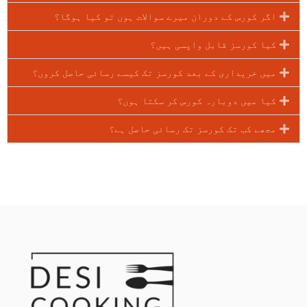
اگر کورس کے دوران میرے سوالات ہوں تو کیا ہوگا؟
کیا کورسز قابل واپسی ہیں؟
میں خریداری کے بعد کورسز تک کیسے رسائی حاصل کروں؟
کیا میں دوبارہ کورس کر سکتا ہوں؟
مجھے کب تک کورسز تک رسائی حاصل ہے؟