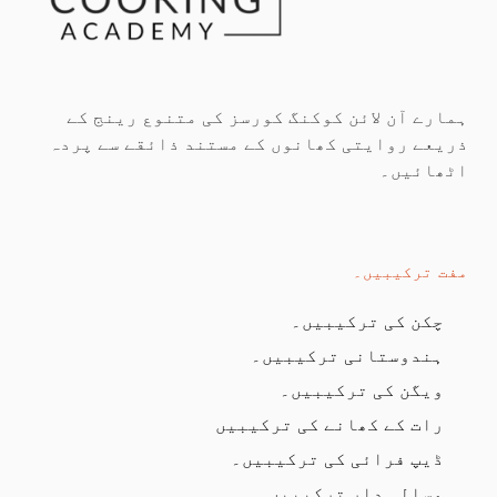
ہمارے آن لائن کوکنگ کورسز کی متنوع رینج کے
ذریعے روایتی کھانوں کے مستند ذائقے سے پردہ
اٹھائیں۔
مفت ترکیبیں۔
چکن کی ترکیبیں۔
ہندوستانی ترکیبیں۔
ویگن کی ترکیبیں۔
رات کے کھانے کی ترکیبیں
ڈیپ فرائی کی ترکیبیں۔
مسالہ دار ترکیبیں۔