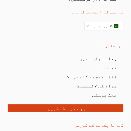
کرنسی کا انتخاب کریں۔
₨ پی کے آر
اورجانیے
ہمارے بارے میں
کورسز
اکثر پوچھے گئے سوالات
مواد کی لائسنسنگ
بلاگ پوسٹس
ہم سے رابطہ کریں۔
کھانا پکانے کے کورسز