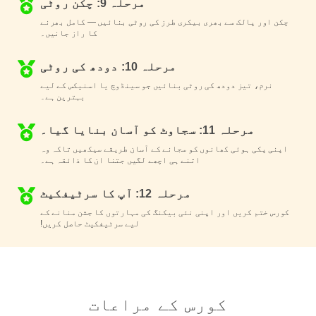
مرحلہ 9: چکن روٹی
چکن اور پالک سے بھری بیکری طرز کی روٹی بنائیں — کامل بھرنے
کا راز جانیں۔
مرحلہ 10: دودھ کی روٹی
نرم، تیز دودھ کی روٹی بنائیں جو سینڈوچ یا اسنیکس کے لیے
بہترین ہے۔
مرحلہ 11: سجاوٹ کو آسان بنایا گیا۔
اپنی پکی ہوئی کھانوں کو سجانے کے آسان طریقے سیکھیں تاکہ وہ
اتنے ہی اچھے لگیں جتنا ان کا ذائقہ ہے۔
مرحلہ 12: آپ کا سرٹیفکیٹ
کورس ختم کریں اور اپنی نئی بیکنگ کی مہارتوں کا جشن منانے کے
لیے سرٹیفکیٹ حاصل کریں!
کورس کے مراعات