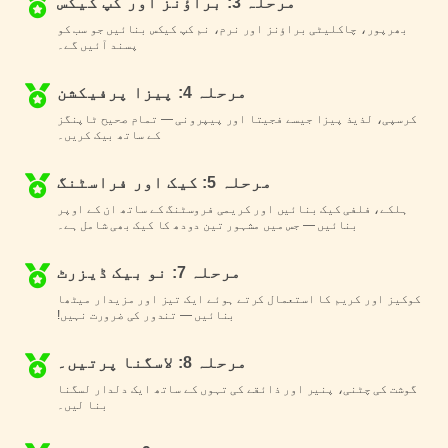
مرحلہ 3: براؤنز اور کپ کیکس
بھرپور، چاکلیٹی براؤنز اور نرم، نم کپ کیکس بنائیں جو سب کو
پسند آئیں گے۔
مرحلہ 4: پیزا پرفیکشن
کرسپی، لذیذ پیزا جیسے فجیتا اور پیپرونی — تمام صحیح ٹاپنگز
کے ساتھ بیک کریں۔
مرحلہ 5: کیک اور فراسٹنگ
ہلکے، فلفی کیک بنائیں اور کریمی فروسٹنگ کے ساتھ ان کے اوپر
بنائیں — جس میں مشہور تین دودھ کا کیک بھی شامل ہے۔
مرحلہ 7: نو بیک ڈیزرٹ
کوکیز اور کریم کا استعمال کرتے ہوئے ایک تیز اور مزیدار میٹھا
بنائیں — تندور کی ضرورت نہیں!
مرحلہ 8: لاسگنا پرتیں۔
گوشت کی چٹنی، پنیر اور ذائقے کی تہوں کے ساتھ ایک دلدار لسگنا
بنا لیں۔