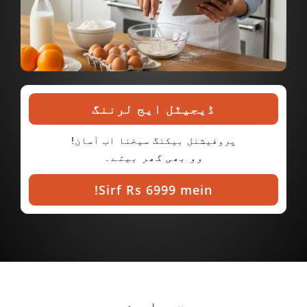
ڈیجیٹل ایج لرننگ
پروفیشنل بیکنگ سیخنا اب آسان!
وو بھی گھر بیتے۔
Sirf Rs 6999 mein!