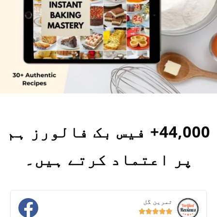
44,000+ فیس بک فالورز ہم
پر اعتماد کرتے ہیں۔
ثمرین گل




