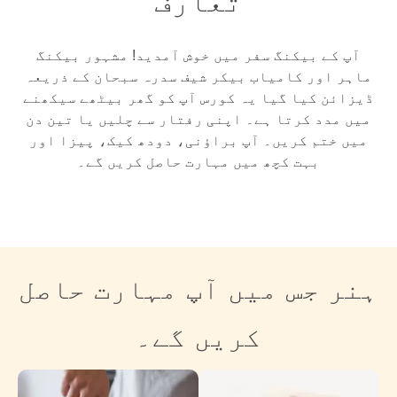
تعارف
آپ کے بیکنگ سفر میں خوش آمدید! مشہور بیکنگ
ماہر اور کامیاب بیکر شیف سدرہ سبحان کے ذریعہ
ڈیزائن کیا گیا یہ کورس آپ کو گھر بیٹھے سیکھنے
میں مدد کرتا ہے۔ اپنی رفتار سے چلیں یا تین دن
میں ختم کریں۔ آپ براؤنی، دودھ کیک، پیزا اور
بہت کچھ میں مہارت حاصل کریں گے۔
ہنر جس میں آپ مہارت حاصل
کریں گے۔