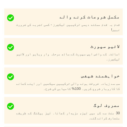
مکمل شروعات کرنے والے
قدم بہ قدم مستند دیسی ترکیبیں لیکچرز - کسی تجربے کی ضرورت
نہیں!
لائیو سپورٹ
اساتذہ کے واٹس ایپ سپورٹ کے ساتھ مرحلہ وار ویڈیو اور لائیو
لیکچرز۔
خواہشمند شیفس
سب سے زیادہ فروخت ہونے والی ترکیبیں سیکھیں اور اپنے کھانے
کا کاروبار شروع کریں۔ 100% کامیابی کی شرح۔
مصروف لوگ
30 منٹ سے کم میں تیز، مزیدار کھانا۔ تیز بیکنگ کے طریقے
متعارف کرائے گئے۔