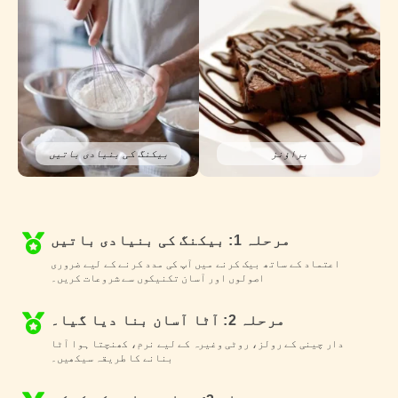
براؤنز
بیکنگ کی بنیادی باتیں
مرحلہ 1: بیکنگ کی بنیادی باتیں
اعتماد کے ساتھ بیک کرنے میں آپ کی مدد کرنے کے لیے ضروری
اصولوں اور آسان تکنیکوں سے شروعات کریں۔
مرحلہ 2: آٹا آسان بنا دیا گیا۔
دار چینی کے رولز، روٹی وغیرہ کے لیے نرم، کھنچتا ہوا آٹا
بنانے کا طریقہ سیکھیں۔