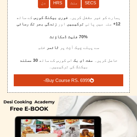
SECS
منٹ
HRS
دن
ہمارے کو غیر مقفل کریں۔
فوری بیکنگ کورس
کے ساتھ
12+
منہ میں پانی
ترکیبیں
اور
زندگی بھر تک رسائی
70% فلیٹ ڈسکاؤنٹ
سے پہلے چیک آؤٹ پر
ٹائمر
ختم
حاصل کریں۔
مفت ای بک
اس کورس کے ساتھ
30 مستند
بیکنگ کی ترکیبیں۔
Buy Course RS. 6999/-