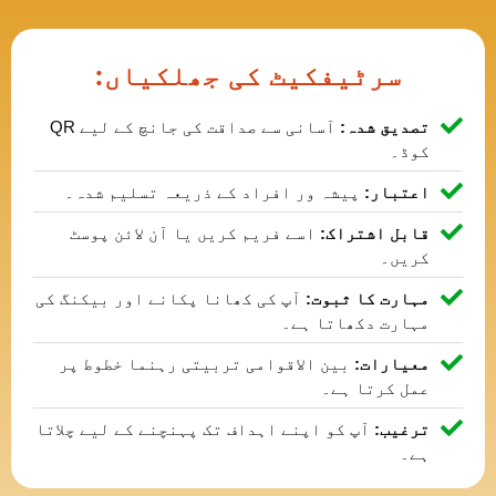
سرٹیفکیٹ کی جھلکیاں:
تصدیق شدہ:
آسانی سے صداقت کی جانچ کے لیے QR
کوڈ۔
اعتبار:
پیشہ ور افراد کے ذریعہ تسلیم شدہ۔
قابل اشتراک:
اسے فریم کریں یا آن لائن پوسٹ
کریں۔
مہارت کا ثبوت:
آپ کی کھانا پکانے اور بیکنگ کی
مہارت دکھاتا ہے۔
معیارات:
بین الاقوامی تربیتی رہنما خطوط پر
عمل کرتا ہے۔
ترغیب:
آپ کو اپنے اہداف تک پہنچنے کے لیے چلاتا
ہے۔