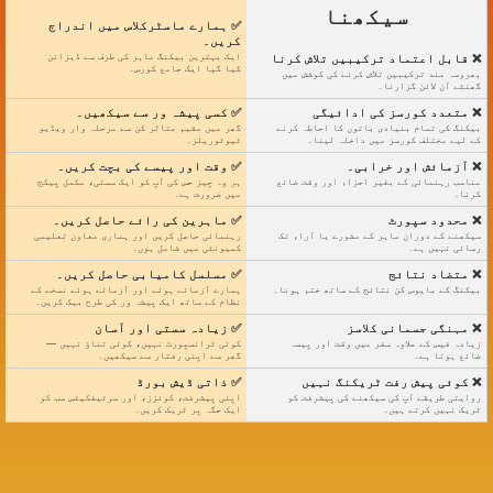
سیکھنا
✅ ہمارے ماسٹرکلاس میں اندراج
کریں۔
ایک بہترین بیکنگ ماہر کی طرف سے ڈیزائن
❌ قابل اعتماد ترکیبیں تلاش کرنا
کیا گیا ایک جامع کورس۔
بھروسہ مند ترکیبیں تلاش کرنے کی کوشش میں
گھنٹے آن لائن گزارنا۔
❌ متعدد کورسز کی ادائیگی
✅ کسی پیشہ ور سے سیکھیں۔
بیکنگ کی تمام بنیادی باتوں کا احاطہ کرنے
گھر میں مقیم متاثر کن سے مرحلہ وار ویڈیو
کے لیے مختلف کورسز میں داخلہ لینا۔
ٹیوٹوریلز۔
❌ آزمائش اور خرابی۔
✅ وقت اور پیسے کی بچت کریں۔
مناسب رہنمائی کے بغیر اجزاء اور وقت ضائع
ہر وہ چیز جس کی آپ کو ایک سستی، مکمل پیکج
کرنا۔
میں ضرورت ہے۔
❌ محدود سپورٹ
✅ ماہرین کی رائے حاصل کریں۔
سیکھنے کے دوران ماہر کے مشورے یا آراء تک
رہنمائی حاصل کریں اور ہماری معاون تعلیمی
رسائی نہیں ہے۔
کمیونٹی میں شامل ہوں۔
❌ متضاد نتائج
✅ مسلسل کامیابی حاصل کریں۔
بیکنگ کے مایوس کن نتائج کے ساتھ ختم ہونا۔
ہمارے آزمائے ہوئے اور آزمائے ہوئے نسخے کے
نظام کے ساتھ ایک پیشہ ور کی طرح بیک کریں۔
❌ مہنگی جسمانی کلاسز
✅ زیادہ سستی اور آسان
زیادہ فیس کے علاوہ سفر میں وقت اور پیسہ
کوئی ٹرانسپورٹ نہیں، کوئی تناؤ نہیں —
ضائع ہوتا ہے۔
گھر سے اپنی رفتار سے سیکھیں۔
❌ کوئی پیش رفت ٹریکنگ نہیں
✅ ذاتی ڈیش بورڈ
روایتی طریقے آپ کی سیکھنے کی پیشرفت کو
اپنی پیشرفت، کوئزز، اور سرٹیفکیٹس سب کو
ٹریک نہیں کرتے ہیں۔
ایک جگہ پر ٹریک کریں۔