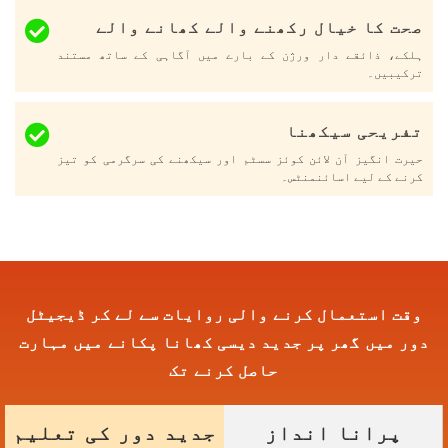
صحت کا خیال رکھنے والے کھانے والے
ہلکے، ذائقے دار ورژن کے بارے میں آگاہی کے ساتھ مستند
ترکیبیں۔
تفریحی سیکھنا
حیرت انگیز آن لائن کوئز سسٹم اور سیکھنے کی سرگرمی کو تیز
کرنے کے لیے اسائنمنٹس۔
وقت استعمال کرنے والی روایات سے لے کر ڈیجیٹل
دور میں گھر پر جدید دیسی کھانا پکانے میں مہارت
حاصل کرنے تک
پرانا انداز
جدید دور کی تعلیم