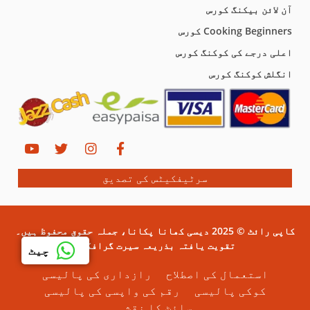
آن لائن بیکنگ کورس
Cooking Beginners کورس
اعلی درجے کی کوکنگ کورس
انگلش کوکنگ کورس
سرٹیفکیٹس کی تصدیق
کاپی رائٹ © 2025 دیسی کھانا پکانا، جملہ حقوق محفوظ ہیں۔
تقویت یافتہ بذریعہ سیرت گرافکس۔
چیٹ
استعمال کی اصطلاح
رازداری کی پالیسی
کوکی پالیسی
رقم کی واپسی کی پالیسی
سائٹ کا نقشہ