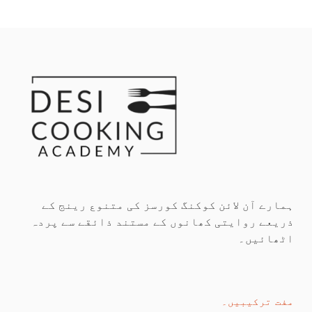
ہمارے آن لائن کوکنگ کورسز کی متنوع رینج کے
ذریعے روایتی کھانوں کے مستند ذائقے سے پردہ
اٹھائیں۔
مفت ترکیبیں۔