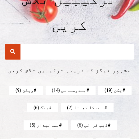
کریں
مشہور ٹیگز کے ذریعہ ترکیبیں تلاش کریں
چکن
(19)
ہندوستانی
(14)
ویگن
(9)
رات کا کھانا
(7)
بلاگ
(6)
ڈیپ فرائی
(6)
مسالیدار
(5)