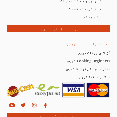
اکثر پوچھے گئے سوالات
مواد کی لائسنسنگ
بلاگ پوسٹس
ہم سے رابطہ کریں۔
کھانا پکانے کے کورسز
آن لائن بیکنگ کورس
Cooking Beginners کورس
اعلی درجے کی کوکنگ کورس
انگلش کوکنگ کورس
سرٹیفکیٹس کی تصدیق