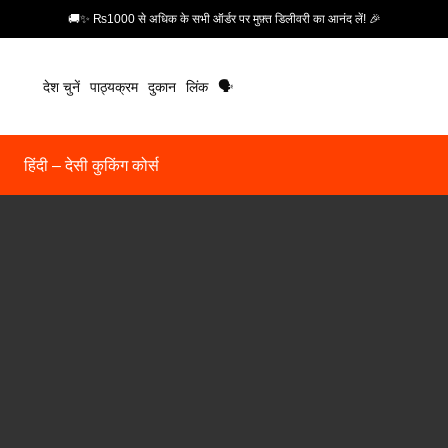
🚚✨ ₨1000 से अधिक के सभी ऑर्डर पर मुफ़्त डिलीवरी का आनंद लें! 🎉
देश चुनें
पाठ्यक्रम
दुकान
लिंक
🗣️
हिंदी – देसी कुकिंग कोर्स