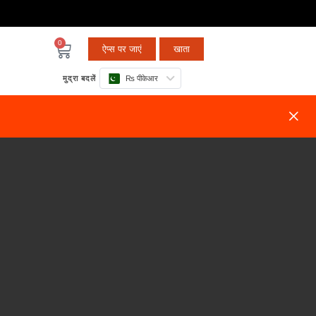
0
ऐप्स पर जाएं
खाता
मुद्रा बदलें
₨ पीकेआर