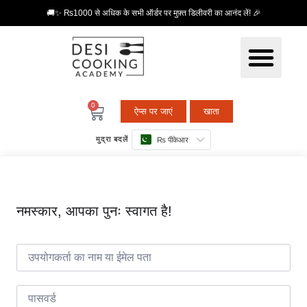
🚚✨ ₨1000 से अधिक के सभी ऑर्डर पर मुफ़्त डिलीवरी का आनंद लें! 🎉
0
ऐप्स पर जाएं
खाता
मुद्रा बदलें
₨ पीकेआर
नमस्कार, आपका पुनः स्वागत है!