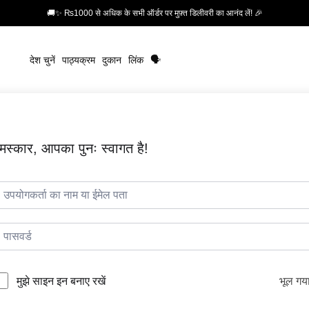
🚚✨ ₨1000 से अधिक के सभी ऑर्डर पर मुफ़्त डिलीवरी का आनंद लें! 🎉
देश चुनें
पाठ्यक्रम
दुकान
लिंक
🗣️
मस्कार, आपका पुनः स्वागत है!
भूल गय
मुझे साइन इन बनाए रखें