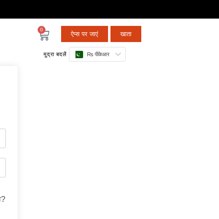
0
ऐप्स पर जाएं
खाता
मुद्रा बदलें
₨ पीकेआर
ा?