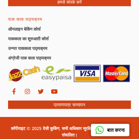
हमसे संपर्क करें
पाक कला पाठ्यक्रम
ऑनलाइन बेकिंग कोर्स
पाककला का शुरुआती कोर्स
उन्नत पाककला पाठ्यक्रम
अंग्रेजी पाक कला पाठ्यक्रम
प्रमाणपत्र सत्यापन
कॉपीराइट © 2025 देसी कुकिंग, सभी अधिकार सुरक्षित। सीरत ग्राफिक्स द्वारा
बात करना
संचालित।