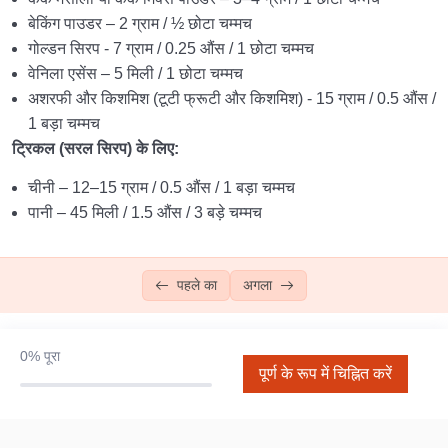
चिकन ब्रेड
बेकिंग पाउडर – 2 ग्राम / ½ छोटा चम्मच
गोल्डन सिरप - 7 ग्राम / 0.25 औंस / 1 छोटा चम्मच
डोनट्स
13:28
वेनिला एसेंस – 5 मिली / 1 छोटा चम्मच
कार्य
अशरफी और किशमिश (टूटी फ्रूटी और किशमिश) - 15 ग्राम / 0.5 औंस /
1 बड़ा चम्मच
ट्रिकल (सरल सिरप) के लिए:
मौलिक स्तर 4
0/4
चीनी – 12–15 ग्राम / 0.5 औंस / 1 बड़ा चम्मच
फज ब्राउनी
14:07
पानी – 45 मिली / 1.5 औंस / 3 बड़े चम्मच
दूध की ब्रेड
पहले का
अगला
ब्लैक फ़ॉरेस्ट केक
04:02
कार्य
0%
पूरा
पूर्ण के रूप में चिह्नित करें
पुनरीक्षण और अंतिम परीक्षा
0/1
डिप्लोमा क्विज़