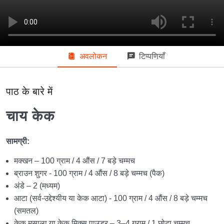
ज़ीरा बिस्किट
09:18
कार्य
अवलोकन
टिप्पणियाँ
मौलिक स्तर 2
0/4
पाठ के बारे में
लाल मखमली केक
12:53
चाय केक
चिकन लज़ान्या
11:56
चिकन पिज्जा
10:04
सामग्री:
कार्य
मक्खन – 100 ग्राम / 4 औंस / 7 बड़े चम्मच
ब्राउन शुगर - 100 ग्राम / 4 औंस / 8 बड़े चम्मच (पैक)
मौलिक स्तर 3
0/4
अंडे – 2 (मध्यम)
आटा (सर्व-उद्देश्यीय या केक आटा) - 100 ग्राम / 4 औंस / 8 बड़े चम्मच
बादाम केक
04:10
(समतल)
केक मसाला या केक मिक्स पाउडर – 3–4 ग्राम / 1 छोटा चम्मच