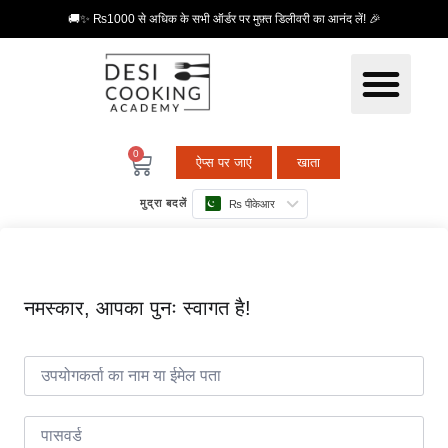
🚚✨ ₨1000 से अधिक के सभी ऑर्डर पर मुफ़्त डिलीवरी का आनंद लें! 🎉
0
ऐप्स पर जाएं
खाता
मुद्रा बदलें
₨ पीकेआर
नमस्कार, आपका पुनः स्वागत है!