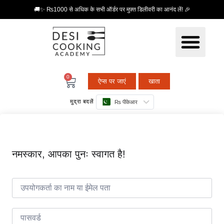
🚚✨ ₨1000 से अधिक के सभी ऑर्डर पर मुफ़्त डिलीवरी का आनंद लें! 🎉
0
ऐप्स पर जाएं
खाता
मुद्रा बदलें
₨ पीकेआर
नमस्कार, आपका पुनः स्वागत है!