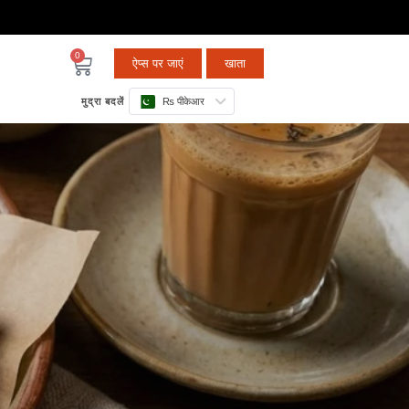
0
ऐप्स पर जाएं
खाता
मुद्रा बदलें
₨ पीकेआर