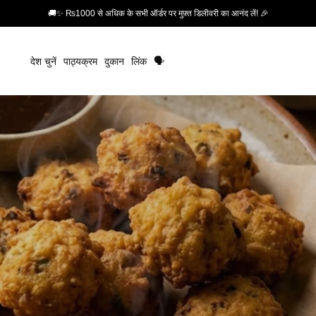
🚚✨ ₨1000 से अधिक के सभी ऑर्डर पर मुफ़्त डिलीवरी का आनंद लें! 🎉
देश चुनें
पाठ्यक्रम
दुकान
लिंक
🗣️