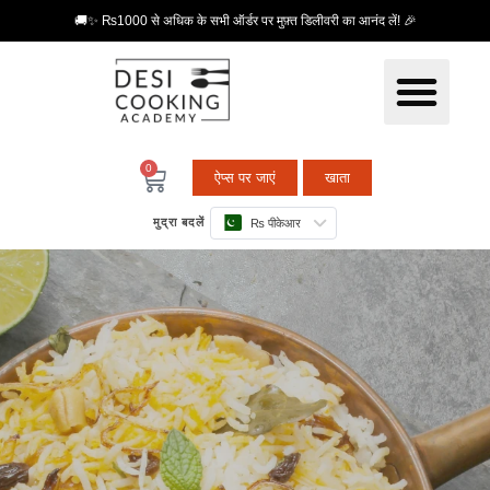
🚚✨ ₨1000 से अधिक के सभी ऑर्डर पर मुफ़्त डिलीवरी का आनंद लें! 🎉
0
ऐप्स पर जाएं
खाता
मुद्रा बदलें
₨ पीकेआर