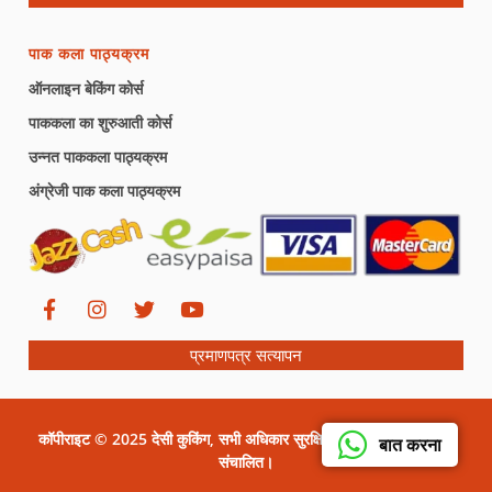
पाक कला पाठ्यक्रम
ऑनलाइन बेकिंग कोर्स
पाककला का शुरुआती कोर्स
उन्नत पाककला पाठ्यक्रम
अंग्रेजी पाक कला पाठ्यक्रम
प्रमाणपत्र सत्यापन
कॉपीराइट © 2025 देसी कुकिंग, सभी अधिकार सुरक्षित। सीरत ग्राफिक्स द्वारा
बात करना
संचालित।