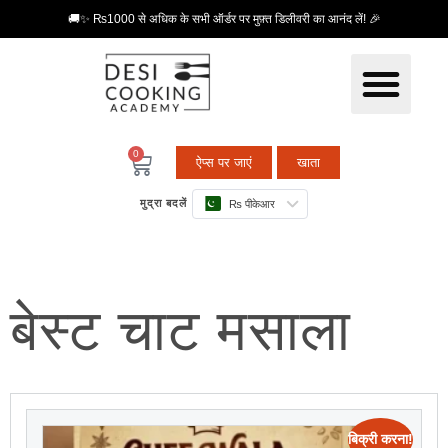
🚚✨ ₨1000 से अधिक के सभी ऑर्डर पर मुफ़्त डिलीवरी का आनंद लें! 🎉
0
ऐप्स पर जाएं
खाता
मुद्रा बदलें
₨ पीकेआर
बेस्ट चाट मसाला
बिक्री करना!