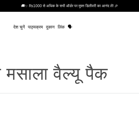
🚚✨ ₨1000 से अधिक के सभी ऑर्डर पर मुफ़्त डिलीवरी का आनंद लें! 🎉
देश चुनें
पाठ्यक्रम
दुकान
लिंक
🗣️
 मसाला वैल्यू पैक