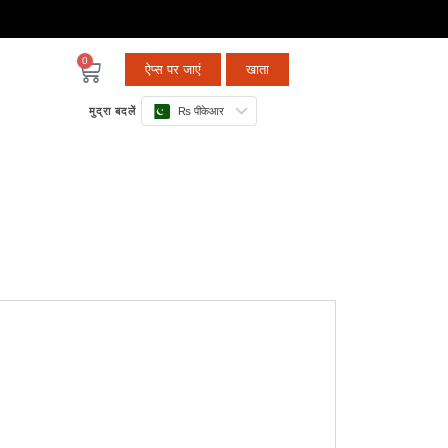
0
ऐप्स पर जाएं
खाता
मुद्रा बदलें
₨ पीकेआर