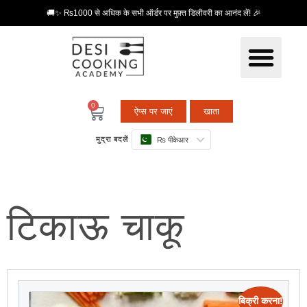
🚚✨ ₨1000 से अधिक के सभी ऑर्डर पर मुफ़्त डिलीवरी का आनंद लें! 🎉
0
ऐप्स पर जाएं
खाता
मुद्रा बदलें
₨ पीकेआर
टिकाऊ चाकू
बिक्री करना!