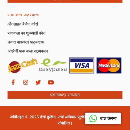
पाक कला पाठ्यक्रम
ऑनलाइन बेकिंग कोर्स
पाककला का शुरुआती कोर्स
उन्नत पाककला पाठ्यक्रम
अंग्रेजी पाक कला पाठ्यक्रम
प्रमाणपत्र सत्यापन
कॉपीराइट © 2025 देसी कुकिंग, सभी अधिकार सुरक्षित। सीरत ग्राफिक्स द्वारा
बात करना
संचालित।