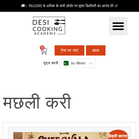
🚚✨ ₨1000 से अधिक के सभी ऑर्डर पर मुफ़्त डिलीवरी का आनंद लें! 🎉
0
ऐप्स पर जाएं
खाता
मुद्रा बदलें
₨ पीकेआर
मछली करी
बिक्री करना!