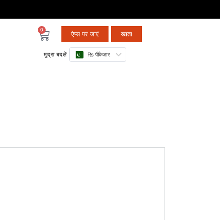
0
ऐप्स पर जाएं
खाता
मुद्रा बदलें
₨ पीकेआर