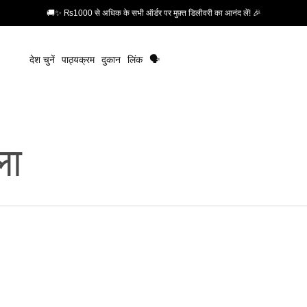
🚚✨ ₨1000 से अधिक के सभी ऑर्डर पर मुफ़्त डिलीवरी का आनंद लें! 🎉
देश चुनें
पाठ्यक्रम
दुकान
लिंक
🗣️
ला