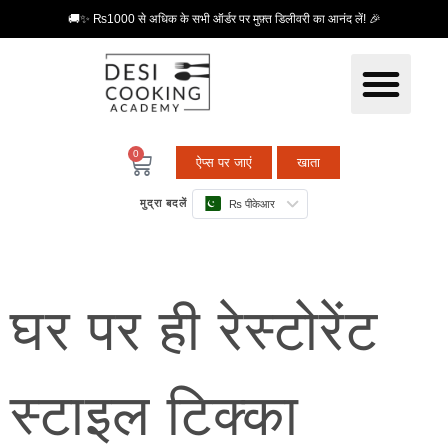
🚚✨ ₨1000 से अधिक के सभी ऑर्डर पर मुफ़्त डिलीवरी का आनंद लें! 🎉
0
ऐप्स पर जाएं
खाता
मुद्रा बदलें
₨ पीकेआर
घर पर ही रेस्टोरेंट
स्टाइल टिक्का