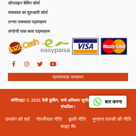
ऑनलाइन बेकिंग कोर्स
पाककला का शुरुआती कोर्स
उन्नत पाककला पाठ्यक्रम
अंग्रेजी पाक कला पाठ्यक्रम
प्रमाणपत्र सत्यापन
कॉपीराइट © 2025 देसी कुकिंग, सभी अधिकार सुरक्षित। सीरत ग्राफिक्स द्वारा
बात करना
संचालित।
उपयोग की शर्त
गोपनीयता नीति
कूकी नीति
भुगतान वापसी की नीति
साइट मैप