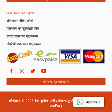
पाक कला पाठ्यक्रम
ऑनलाइन बेकिंग कोर्स
पाककला का शुरुआती कोर्स
उन्नत पाककला पाठ्यक्रम
अंग्रेजी पाक कला पाठ्यक्रम
प्रमाणपत्र सत्यापन
कॉपीराइट © 2025 देसी कुकिंग, सभी अधिकार सुरक्षित। सीरत ग्राफिक्स द्वारा
बात करना
संचालित।