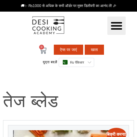
🚚✨ ₨1000 से अधिक के सभी ऑर्डर पर मुफ़्त डिलीवरी का आनंद लें! 🎉
0
ऐप्स पर जाएं
खाता
मुद्रा बदलें
₨ पीकेआर
तेज ब्लेड
बिक्री करना!