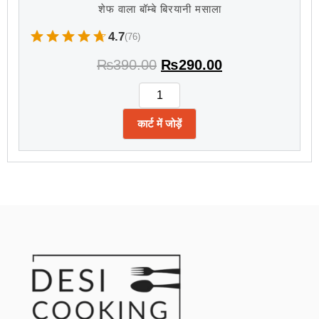
शेफ वाला बॉम्बे बिरयानी मसाला
4.7
(76)
₨
390.00
₨
290.00
कार्ट में जोड़ें