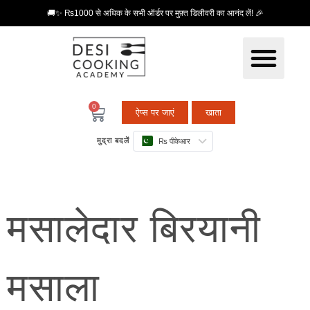
🚚✨ ₨1000 से अधिक के सभी ऑर्डर पर मुफ़्त डिलीवरी का आनंद लें! 🎉
0
ऐप्स पर जाएं
खाता
मुद्रा बदलें
₨ पीकेआर
मसालेदार बिरयानी
मसाला