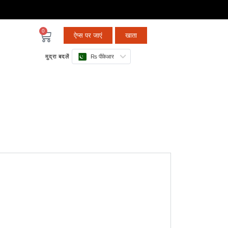
0
ऐप्स पर जाएं
खाता
मुद्रा बदलें
₨ पीकेआर