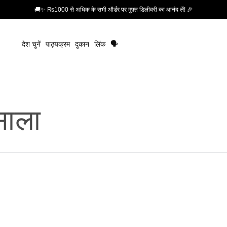
🚚✨ ₨1000 से अधिक के सभी ऑर्डर पर मुफ़्त डिलीवरी का आनंद लें! 🎉
देश चुनें
पाठ्यक्रम
दुकान
लिंक
🗣️
साला