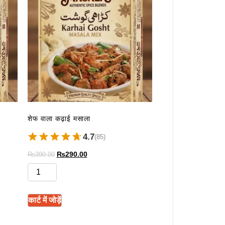
शेफ वाला कढ़ाई मसाला
4.7
(85)
₨
290.00
₨
390.00
कार्ट में जोड़ें