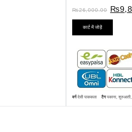
₨
9,
₨
26,000.00
कार्ट में जोड़ें
वर्ग
देसी पाककला
टैग
पकाना
,
शुरुआती