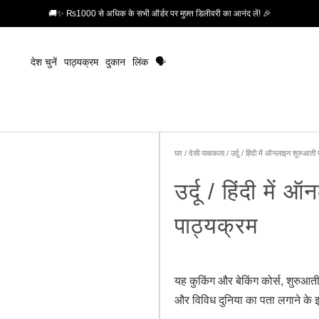
🚚✨ ₨1000 से अधिक के सभी ऑर्डर पर मुफ़्त डिलीवरी का आनंद लें! 🎉
देश चुनें
पाठ्यक्रम
दुकान
लिंक
🗣️
घर
/
देसी पाककला
/ उर्दू / हिंदी में ऑनलाइन शुरुआत
उर्दू / हिंदी मे
पाठ्यक्रम
यह कुकिंग और बेकिंग कोर्स, शुरुआती 
और विविध दुनिया का पता लगाने के इ