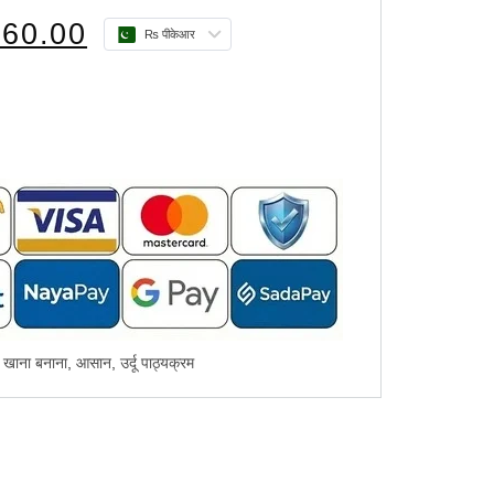
860.00
₨ पीकेआर
,
खाना बनाना
,
आसान
,
उर्दू पाठ्यक्रम