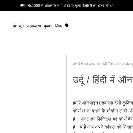
🚚✨ ₨1000 से अधिक के सभी ऑर्डर पर मुफ़्त डिलीवरी का आनंद लें! 🎉
देश चुनें
पाठ्यक्रम
दुकान
लिंक
🗣️
घर
/
देसी पाककला
/ उर्दू / हिंदी में ऑनलाइन एडवांस्ड 
उर्दू / हिंदी में
हमारे ऑनलाइन एडवांस्ड देसी कुकिंग
कोर्स खाना बनाने के शौकीन लोगों 
है।
ऑनलाइन डिजिटल
यह कोर्स दे
है। चाहे आप अपने कौशल को निखारना