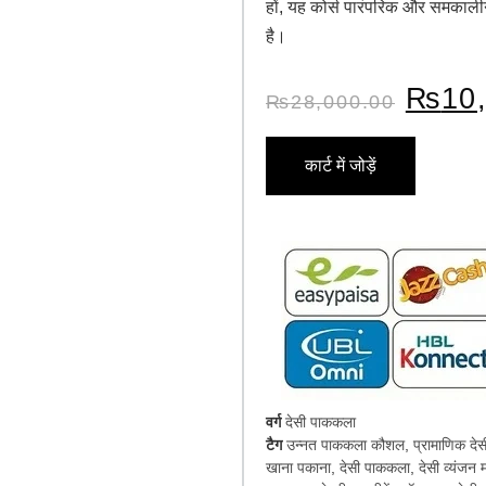
हों, यह कोर्स पारंपरिक और समकालीन 
है।
₨
10
₨
28,000.00
कार्ट में जोड़ें
वर्ग
देसी पाककला
टैग
उन्नत पाककला कौशल
,
प्रामाणिक देस
खाना पकाना
,
देसी पाककला
,
देसी व्यंजन 