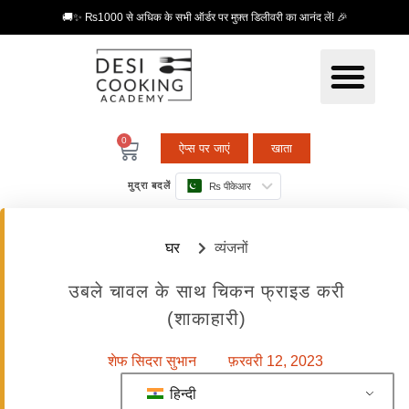
🚚✨ ₨1000 से अधिक के सभी ऑर्डर पर मुफ़्त डिलीवरी का आनंद लें! 🎉
0
ऐप्स पर जाएं
खाता
मुद्रा बदलें
₨ पीकेआर
घर
व्यंजनों
उबले चावल के साथ चिकन फ्राइड करी
(शाकाहारी)
शेफ सिदरा सुभान
फ़रवरी 12, 2023
हिन्दी