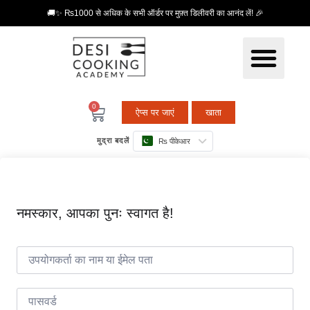
🚚✨ ₨1000 से अधिक के सभी ऑर्डर पर मुफ़्त डिलीवरी का आनंद लें! 🎉
0
ऐप्स पर जाएं
खाता
मुद्रा बदलें
₨ पीकेआर
नमस्कार, आपका पुनः स्वागत है!