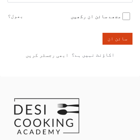
بھول؟
مجھے سائن ان رکھیں
سائن ان
اکاؤنٹ نہیں ہے؟
ابھی رجسٹر کریں