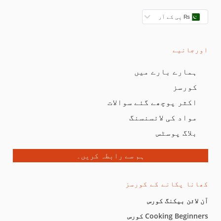
₨ پی کے آر
اورجانیے
ہمارے بارے میں
کورسز
اکثر پوچھے گئے سوالات
مواد کی لائسنسنگ
بلاگ پوسٹس
ہم سے رابطہ کریں۔
کھانا پکانے کے کورسز
آن لائن بیکنگ کورس
Cooking Beginners کورس