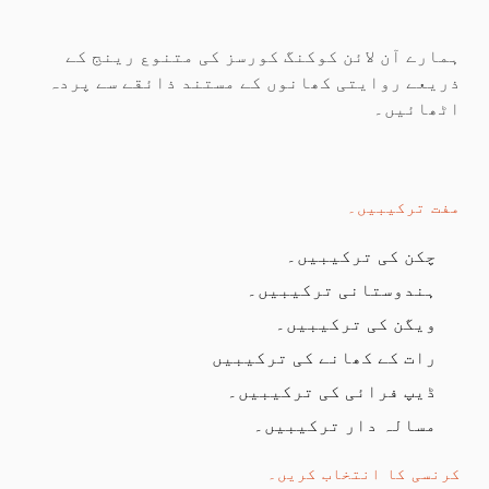
ہمارے آن لائن کوکنگ کورسز کی متنوع رینج کے
ذریعے روایتی کھانوں کے مستند ذائقے سے پردہ
اٹھائیں۔
مفت ترکیبیں۔
چکن کی ترکیبیں۔
ہندوستانی ترکیبیں۔
ویگن کی ترکیبیں۔
رات کے کھانے کی ترکیبیں
ڈیپ فرائی کی ترکیبیں۔
مسالہ دار ترکیبیں۔
کرنسی کا انتخاب کریں۔