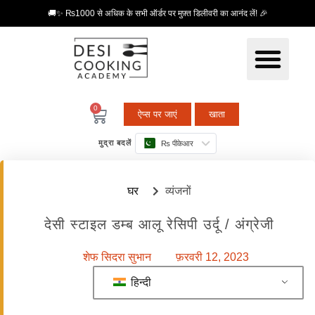
🚚✨ ₨1000 से अधिक के सभी ऑर्डर पर मुफ़्त डिलीवरी का आनंद लें! 🎉
0
ऐप्स पर जाएं
खाता
मुद्रा बदलें
₨ पीकेआर
घर
व्यंजनों
देसी स्टाइल डम्ब आलू रेसिपी उर्दू / अंग्रेजी
शेफ सिदरा सुभान
फ़रवरी 12, 2023
हिन्दी