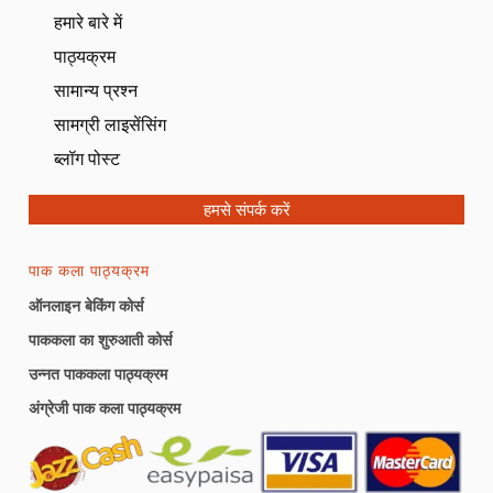
हमारे बारे में
बेंटो केक (जल्द ही आ रहा है)
पाठ्यक्रम
बुनियादी बातें स्तर 4
सामान्य प्रश्न
सामग्री लाइसेंसिंग
बुनियादी बातें स्तर 5
0/8
ब्लॉग पोस्ट
मक्खन के बिस्कुट
04:52
हमसे संपर्क करें
ब्लैक फ़ॉरेस्ट केक
04:02
पाक कला पाठ्यक्रम
चॉकलेट मड केक
05:44
ऑनलाइन बेकिंग कोर्स
दूधिया बन्स
04:46
पाककला का शुरुआती कोर्स
कारमेल सॉस
01:27
उन्नत पाककला पाठ्यक्रम
अंग्रेजी पाक कला पाठ्यक्रम
बेकरी स्टाइल कुल्फा थ्री मिल्क केक
06:26
नरम कपकेक
04:52