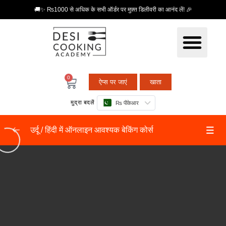
🚚✨ ₨1000 से अधिक के सभी ऑर्डर पर मुफ़्त डिलीवरी का आनंद लें! 🎉
0
ऐप्स पर जाएं
खाता
मुद्रा बदलें
₨ पीकेआर
उर्दू / हिंदी में ऑनलाइन आवश्यक बेकिंग कोर्स
बुनियादी बातें स्तर 1
0/9
बेकिंग उपकरण
04:36
वेनिला स्पोंज केक
09:12
चॉकलेट स्पंज केक
08:54