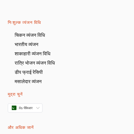
परफेक्ट पिज़्ज़ा आटा
06:56
परफेक्ट चिकन पिज्जा
10:04
निःशुल्क व्यंजन विधि
बुनियादी बातें स्तर 3
चिकन व्यंजन विधि
भारतीय व्यंजन
बुनियादी बातें स्तर 4
0/8
शाकाहारी व्यंजन विधि
रात्रि भोजन व्यंजन विधि
आलू बन्स
09:21
डीप फ्राई रेसिपी
केले के कपकेक
02:25
मसालेदार व्यंजन
नींबू मिर्च पिज्जा
05:04
मुद्रा चुनें
बादाम केक
04:10
₨ पीकेआर
ऐप्पल पाई
07:47
और अधिक जानें
बेकरी स्टाइल लोटस थ्री मिल्क केक (जल्द आ रहा है)