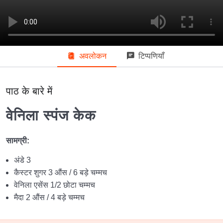
वेनिला कपकेक
08:50
ज़ीरा बिस्किट
09:18
अवलोकन
टिप्पणियाँ
शुरुआती स्तर की पाइपिंग तकनीकें
04:06
मध्यवर्ती स्तर की पाइपिंग तकनीकें (शीघ्र आ रही हैं)
पाठ के बारे में
उन्नत स्तर की पाइपिंग तकनीकें (शीघ्र ही आ रही हैं)
वेनिला स्पंज केक
बुनियादी बातें स्तर 1
सामग्री:
बुनियादी बातें स्तर 2
0/8
अंडे 3
कैस्टर शुगर 3 औंस / 6 बड़े चम्मच
पाउन्ड केक
13:57
वेनिला एसेंस 1/2 छोटा चम्मच
मैदा 2 औंस / 4 बड़े चम्मच
क्राउन ब्रेड
12:21
फज ब्राउनी
14:07