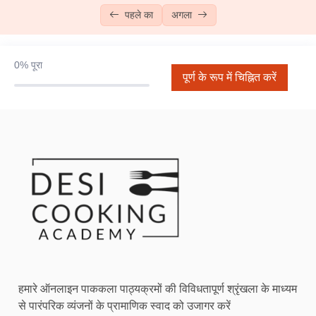
पहले का
अगला
चॉकलेट चिप कुकीज
10:00
बॉम्बे कॉफ़ी केक
11:01
0%
पूरा
पूर्ण के रूप में चिह्नित करें
लोटस बिस्कॉफ़ केक
06:27
चॉकलेट सॉस (जल्द ही आ रहा है)
बुनियादी बातें स्तर 2
बुनियादी बातें स्तर 3
0/7
डोनट्स
13:28
नान खटाई
07:16
लाल मखमली केक
12:53
हमारे ऑनलाइन पाककला पाठ्यक्रमों की विविधतापूर्ण श्रृंखला के माध्यम
से पारंपरिक व्यंजनों के प्रामाणिक स्वाद को उजागर करें
चिकन लज़ान्या
11:56