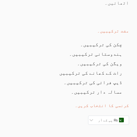
ھائیں۔
کامل پیزا آٹا
06:56
کامل چکن پیزا
10:04
ت ترکیبیں۔
بنیادی باتیں لیول 3
چکن کی ترکیبیں۔
ادی باتیں لیول 4
0/8
ہندوستانی ترکیبیں۔
ویگن کی ترکیبیں۔
آلو کے بنس
09:21
رات کے کھانے کی ترکیبیں
کیلے کے کپ کیکس
02:25
ڈیپ فرائی کی ترکیبیں۔
مسالہ دار ترکیبیں۔
لیموں مرچ پیزا
05:04
بادام کیک
04:10
نسی کا انتخاب کریں۔
ایپل پائی
07:47
₨ پی کے آر
بیکری اسٹائل لوٹس تھری ملک کیک (جلد آرہا ہے)