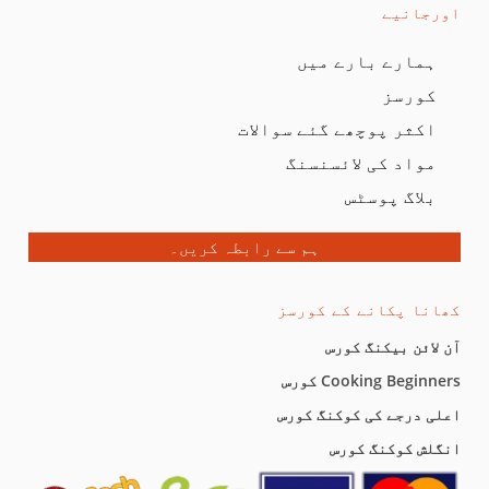
رجانیے
بینٹو کیک (جلد آرہا ہے)
ہمارے بارے میں
بنیادی باتیں لیول 4
کورسز
ادی باتیں لیول 5
0/8
اکثر پوچھے گئے سوالات
مواد کی لائسنسنگ
بٹر کوکیز
04:52
بلاگ پوسٹس
بلیک فاریسٹ کیک
04:02
ہم سے رابطہ کریں۔
چاکلیٹ مڈ کیک
05:44
انا پکانے کے کورسز
دودھیا بنس
04:46
لائن بیکنگ کورس
کیریمل ساس
01:27
Cooking Beginn کورس
لی درجے کی کوکنگ کورس
بیکری اسٹائل کلفا تھری ملک کیک
06:26
گلش کوکنگ کورس
نرم کپ کیکس
04:52