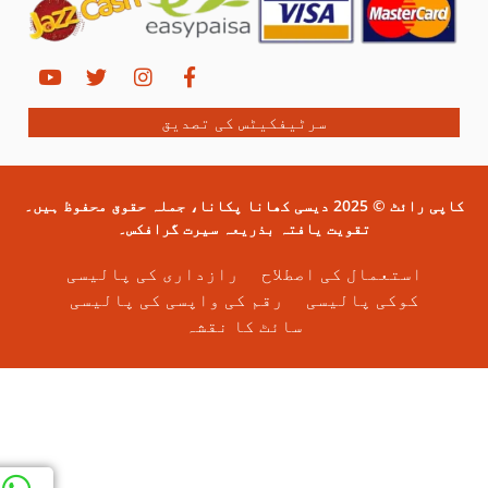
بنیادی باتیں لیول 5
 ثانی اور فائنل امتحان
0/1
سرٹیفکیٹس کی تصدیق
ڈپلومہ کوئز
کاپی رائٹ © 2025 دیسی کھانا پکانا، جملہ حقوق محفوظ ہیں۔
تقویت یافتہ بذریعہ سیرت گرافکس۔
استعمال کی اصطلاح
رازداری کی پالیسی
کوکی پالیسی
رقم کی واپسی کی پالیسی
سائٹ کا نقشہ