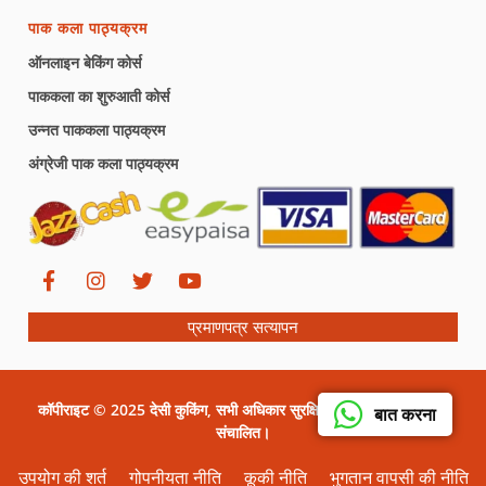
पाक कला पाठ्यक्रम
ऑनलाइन बेकिंग कोर्स
पाककला का शुरुआती कोर्स
उन्नत पाककला पाठ्यक्रम
अंग्रेजी पाक कला पाठ्यक्रम
प्रमाणपत्र सत्यापन
कॉपीराइट © 2025 देसी कुकिंग, सभी अधिकार सुरक्षित। सीरत ग्राफिक्स द्वारा
बात करना
संचालित।
उपयोग की शर्त
गोपनीयता नीति
कूकी नीति
भुगतान वापसी की नीति