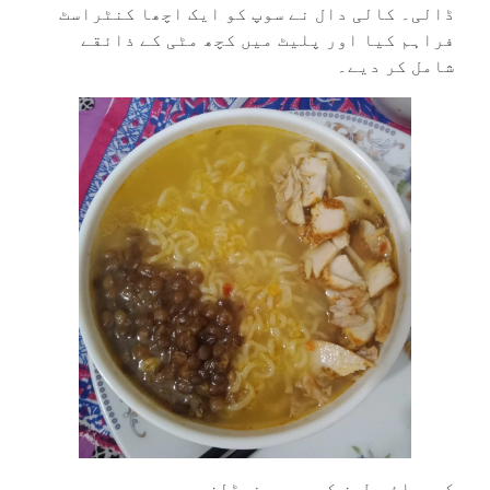
ڈالی۔ کالی دال نے سوپ کو ایک اچھا کنٹراسٹ
فراہم کیا اور پلیٹ میں کچھ مٹی کے ذائقے
شامل کر دیے۔
کوریائی طرز کے سوپی نوڈلز