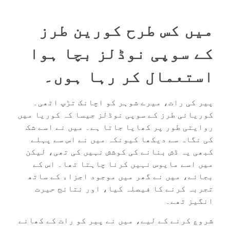
میں کس طرح کورین طرز
کے سوپی نوڈلز بچا ہوا
استعمال کر رہا ہوں۔
پیر کی رات، میرے شوہر کو اچانک تڑپ اٹھی۔
کوریائی طرز کے سوپی نوڈلز
جیسا کہ کوریا میں
روایتی طور پر کھایا جاتا ہے۔ میں نے اسے شک
کی نگاہ سے دیکھا کیونکہ میں نے اس سے پہلے
کبھی یہ ڈش بنانے کی کوشش نہیں کی تھی، لیکن
میں اسے مایوس نہیں کرنا چاہتا تھا۔ اس کے
بجائے، میں نے گھر میں موجود اجزاء کے ساتھ
تجربہ کرنے کا فیصلہ کیا، اور نتائج حیرت
انگیز تھے۔
شروع کرنے کے لیے، میں نے پیر کو رات کے کھانے