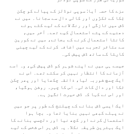
مزے کا حصہ آیا: سوپی نوڈلز کے پیالے کو چکن
ٹِکا کے ٹکڑوں اور کالی دال سے سجانا۔ میں نے
ڈش میں تازگی اور رنگ لانے کے لیے کٹے ہوئے
دھنیے کے پتے استعمال کیے تھے۔ آخر میں،
کانٹا استعمال کرنے کے بجائے، میں نے کورین
سے متاثر تجربے میں اضافہ کرنے کے لیے چینی
کاںٹا کے ساتھ ڈش پیش کی۔
جیسے ہی میں نے اپنے شوہر کو ڈش پیش کی، وہ اسے
آزمانے کا انتظار نہیں کر سکتے تھے۔ اس نے
ایک چمچ شوربہ لیا، ذائقہ چکھایا اور پھر چکن
ٹکا اور دال کاٹ لی۔ اس کا چہرہ روشن ہوگیا،
اور اس نے کہا کہ ڈش حیرت انگیز ہے۔
ایک ایسی ڈش بنانے کے چیلنج کے طور پر جو میں
نے پہلے کبھی نہیں بنایا تھا وہ بچا ہوا
استعمال کرنے اور کچھ نیا اور دلچسپ بنانے کا
ایک بہترین طریقہ نکلا۔ یہ ڈش ہر اس شخص کے لیے