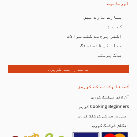
اورجانیے
ہمارے بارے میں
کورسز
اکثر پوچھے گئے سوالات
مواد کی لائسنسنگ
بلاگ پوسٹس
ہم سے رابطہ کریں۔
کھانا پکانے کے کورسز
آن لائن بیکنگ کورس
Cooking Beginners کورس
اعلی درجے کی کوکنگ کورس
انگلش کوکنگ کورس