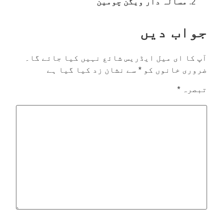
مسالہ دار ویگن چومین
جواب دیں
آپ کا ای میل ایڈریس شائع نہیں کیا جائے گا۔
ضروری خانوں کو
*
سے نشان زد کیا گیا ہے
تبصرہ
*