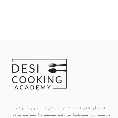
ہمارے آن لائن کوکنگ کورسز کی متنوع رینج کے
ذریعے روایتی کھانوں کے مستند ذائقے سے پردہ