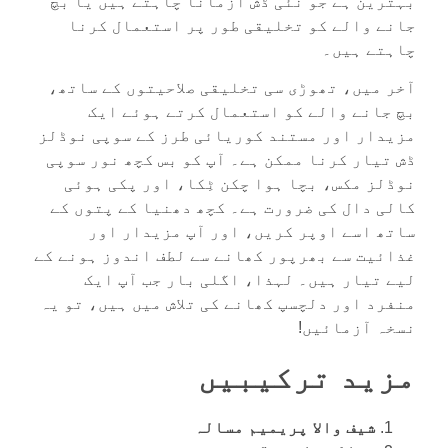
بہترین ہے جو نئی ڈش آزمانا چاہتے ہیں یا بچ
جانے والے کو تخلیقی طور پر استعمال کرنا
چاہتے ہیں۔
آخر میں، تھوڑی سی تخلیقی صلاحیتوں کے ساتھ،
بچ جانے والے کو استعمال کرتے ہوئے ایک
مزیدار اور مستند کوریائی طرز کے سوپی نوڈلز
ڈش تیار کرنا ممکن ہے۔ آپ کو بس کچھ نور سوپی
نوڈلز مکس، بچا ہوا چکن ٹِکا، اور پکی ہوئی
کالی دال کی ضرورت ہے۔ کچھ دھنیا کے پتوں کے
ساتھ اسے اوپر کریں، اور آپ مزیدار اور
غذائیت سے بھرپور کھانے سے لطف اندوز ہونے کے
لیے تیار ہیں۔ لہذا، اگلی بار جب آپ ایک
منفرد اور دلچسپ کھانے کی تلاش میں ہیں، تو یہ
نسخہ آزمائیں!
مزید ترکیبیں
شیف والا پریمیم مسالہ