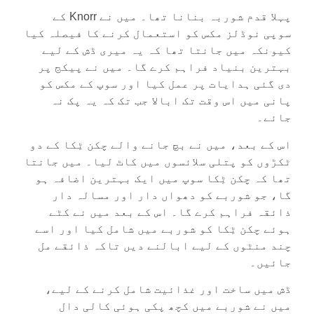
پہلا قدم شوربہ بنانا تھا۔ میں نے Knorr کے
سوپی نوڈلز مکس کو استعمال کرنے کا فیصلہ کیا
کیونکہ میں جانتا تھا کہ یہ میری ڈش کے لیے
بہترین بنیاد فراہم کرے گا۔ میں نے پیکج پر
دی گئی ہدایات پر عمل کیا اور سوپ کے مکس کو
پانی میں اس وقت تک ابالا جب تک کہ یہ پک نہ
جائے۔
اس کے بعد، میں نے بچ جانے والے چکن ٹِکا کے دو
ٹکڑوں کو پتلی سلائسوں میں کاٹ لیا۔ میں جانتا
تھا کہ چکن ٹِکا سوپ میں ایک بہترین اضافہ ہو
گا، جو شوربے کو دھواں دار اور مسالہ دار
ذائقہ فراہم کرے گا۔ اس کے بعد میں نے کٹے
ہوئے چکن ٹِکا کو شوربے میں شامل کیا اور اسے
چند منٹوں کے لیے ابالنے دیں تاکہ ذائقے مل
جائیں۔
ڈش میں ساخت اور غذائیت شامل کرنے کے لیے،
میں نے شوربے میں کچھ پکی ہوئی کالی دال