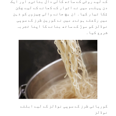
کے لیے روٹی کے ساتھ کالی دال بنائی، اور ایک
دن پہلے، میں نے اتوار کے کھانے کے لیے چکن
ٹِکا تیار کیا۔ ان بچ جانے والی چیزوں کو ذہن
میں رکھتے ہوئے، میں نے کورین طرز کے سوپی
نوڈلز کو موڑ کے ساتھ بنانے کا اپنا تجربہ
شروع کیا۔
کوریائی طرز کے سوپی نوڈلز کے لیے ابلتے
نوڈلز