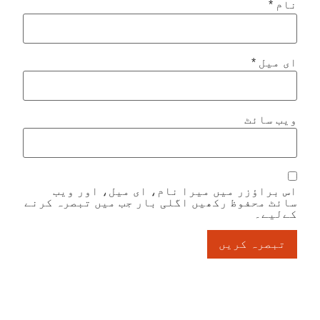
نام
*
ای میل
*
ویب‌ سائٹ
اس براؤزر میں میرا نام، ای میل، اور ویب
سائٹ محفوظ رکھیں اگلی بار جب میں تبصرہ کرنے
کےلیے۔