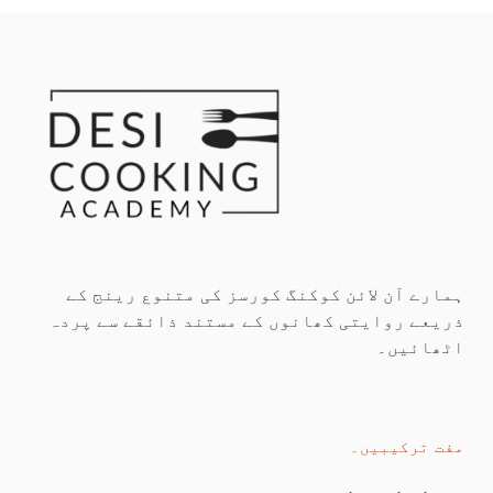
ہمارے آن لائن کوکنگ کورسز کی متنوع رینج کے
ذریعے روایتی کھانوں کے مستند ذائقے سے پردہ
اٹھائیں۔
مفت ترکیبیں۔