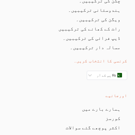
چکن کی ترکیبیں۔
ہندوستانی ترکیبیں۔
ویگن کی ترکیبیں۔
رات کے کھانے کی ترکیبیں
ڈیپ فرائی کی ترکیبیں۔
مسالہ دار ترکیبیں۔
کرنسی کا انتخاب کریں۔
₨ پی کے آر
اورجانیے
ہمارے بارے میں
کورسز
اکثر پوچھے گئے سوالات