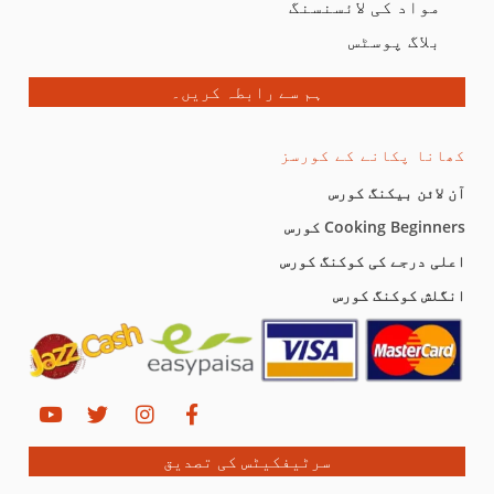
مواد کی لائسنسنگ
بلاگ پوسٹس
ہم سے رابطہ کریں۔
کھانا پکانے کے کورسز
آن لائن بیکنگ کورس
Cooking Beginners کورس
اعلی درجے کی کوکنگ کورس
انگلش کوکنگ کورس
سرٹیفکیٹس کی تصدیق