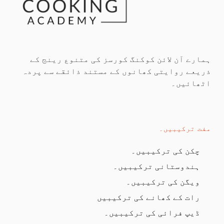
ہمارے آن لائن کوکنگ کورسز کی متنوع رینج کے
ذریعے روایتی کھانوں کے مستند ذائقے سے پردہ
اٹھائیں۔
مفت ترکیبیں۔
چکن کی ترکیبیں۔
ہندوستانی ترکیبیں۔
ویگن کی ترکیبیں۔
رات کے کھانے کی ترکیبیں
ڈیپ فرائی کی ترکیبیں۔