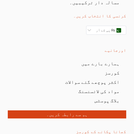
مسالہ دار ترکیبیں۔
کرنسی کا انتخاب کریں۔
₨ پی کے آر
اورجانیے
ہمارے بارے میں
کورسز
اکثر پوچھے گئے سوالات
مواد کی لائسنسنگ
بلاگ پوسٹس
ہم سے رابطہ کریں۔
کھانا پکانے کے کورسز