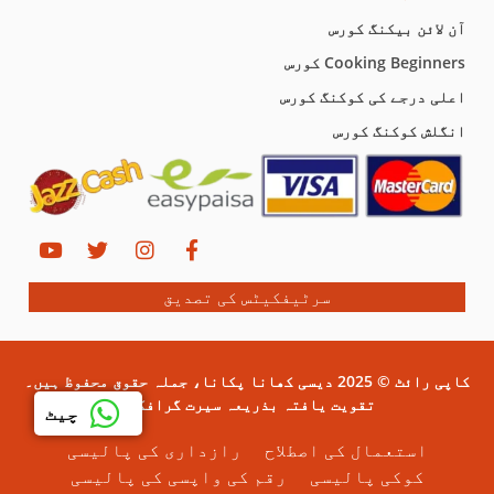
آن لائن بیکنگ کورس
Cooking Beginners کورس
اعلی درجے کی کوکنگ کورس
انگلش کوکنگ کورس
سرٹیفکیٹس کی تصدیق
کاپی رائٹ © 2025 دیسی کھانا پکانا، جملہ حقوق محفوظ ہیں۔
تقویت یافتہ بذریعہ سیرت گرافکس۔
چیٹ
استعمال کی اصطلاح
رازداری کی پالیسی
کوکی پالیسی
رقم کی واپسی کی پالیسی