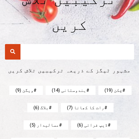
کریں
مشہور ٹیگز کے ذریعہ ترکیبیں تلاش کریں
چکن
(19)
ہندوستانی
(14)
ویگن
(9)
رات کا کھانا
(7)
بلاگ
(6)
ڈیپ فرائی
(6)
مسالیدار
(5)