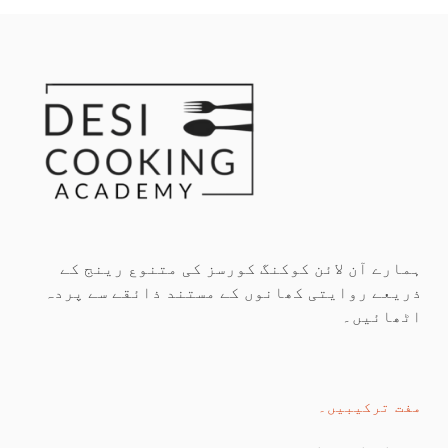
ہمارے آن لائن کوکنگ کورسز کی متنوع رینج کے
ذریعے روایتی کھانوں کے مستند ذائقے سے پردہ
اٹھائیں۔
مفت ترکیبیں۔