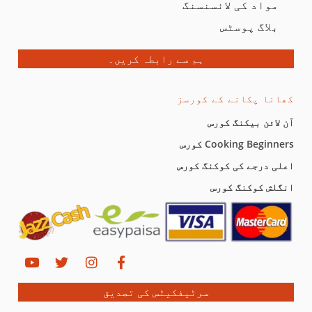
مواد کی لائسنسنگ
بلاگ پوسٹس
ہم سے رابطہ کریں۔
کھانا پکانے کے کورسز
آن لائن بیکنگ کورس
Cooking Beginners کورس
اعلی درجے کی کوکنگ کورس
انگلش کوکنگ کورس
سرٹیفکیٹس کی تصدیق