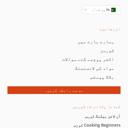
₨ پی کے آر
اورجانیے
ہمارے بارے میں
کورسز
اکثر پوچھے گئے سوالات
مواد کی لائسنسنگ
بلاگ پوسٹس
ہم سے رابطہ کریں۔
کھانا پکانے کے کورسز
آن لائن بیکنگ کورس
Cooking Beginners کورس