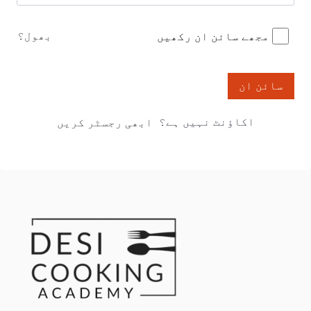
بھول؟
مجھے سائن ان رکھیں
سائن ان
اکاؤنٹ نہیں ہے؟
ابھی رجسٹر کریں