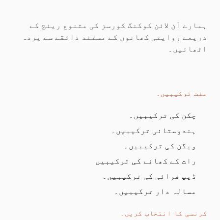
ہمارے آن لائن کوکنگ کورسز کی متنوع رینج کے
ذریعے روایتی کھانوں کے مستند ذائقے سے پردہ
اٹھائیں۔
مفت ترکیبیں۔
چکن کی ترکیبیں۔
ہندوستانی ترکیبیں۔
ویگن کی ترکیبیں۔
رات کے کھانے کی ترکیبیں
ڈیپ فرائی کی ترکیبیں۔
مسالہ دار ترکیبیں۔
کرنسی کا انتخاب کریں۔