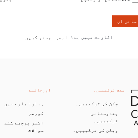
سائن ان
اکاؤنٹ نہیں ہے؟
ابھی رجسٹر کریں
مفت ترکیبیں۔
اورجانیے
چکن کی ترکیبیں۔
ہمارے بارے میں
ہندوستانی
کورسز
ترکیبیں۔
اکثر پوچھے گئے
ویگن کی ترکیبیں۔
سوالات