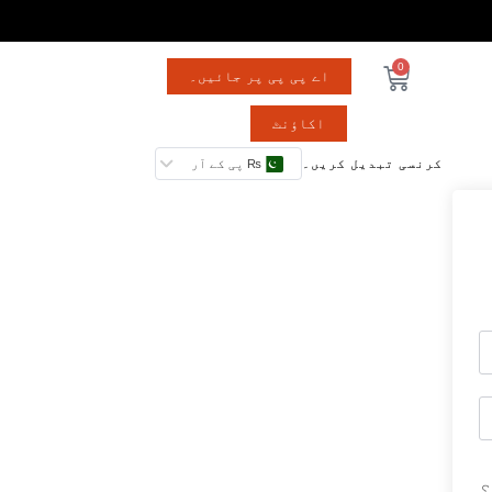
0
اے پی پی پر جائیں۔
اکاؤنٹ
کرنسی تبدیل کریں۔
₨ پی کے آر
؟