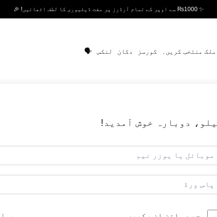
✨ ₨1000 سے اوپر کے تمام آرڈرز پر مفت ڈیلیوری کا لطف اٹھائیں! 🎉
ملک منتخب کریں۔
کورسز
دکان
لنکس
🗣️
لو، دوبارہ خوش آمدید!
بھول
مجھے سائن ان رکھیں