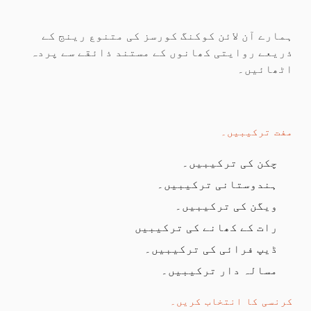
ہمارے آن لائن کوکنگ کورسز کی متنوع رینج کے
ذریعے روایتی کھانوں کے مستند ذائقے سے پردہ
اٹھائیں۔
مفت ترکیبیں۔
چکن کی ترکیبیں۔
ہندوستانی ترکیبیں۔
ویگن کی ترکیبیں۔
رات کے کھانے کی ترکیبیں
ڈیپ فرائی کی ترکیبیں۔
مسالہ دار ترکیبیں۔
کرنسی کا انتخاب کریں۔