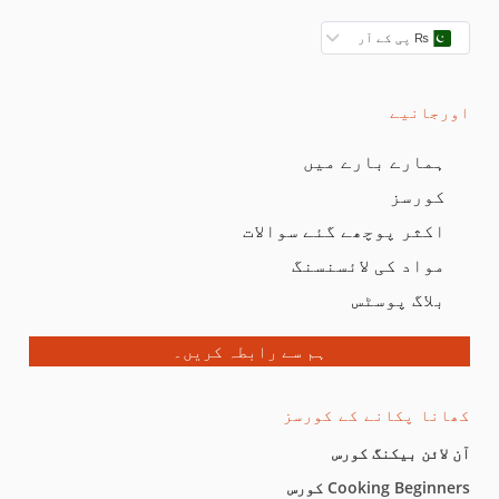
₨ پی کے آر
اورجانیے
ہمارے بارے میں
کورسز
اکثر پوچھے گئے سوالات
مواد کی لائسنسنگ
بلاگ پوسٹس
ہم سے رابطہ کریں۔
کھانا پکانے کے کورسز
آن لائن بیکنگ کورس
Cooking Beginners کورس