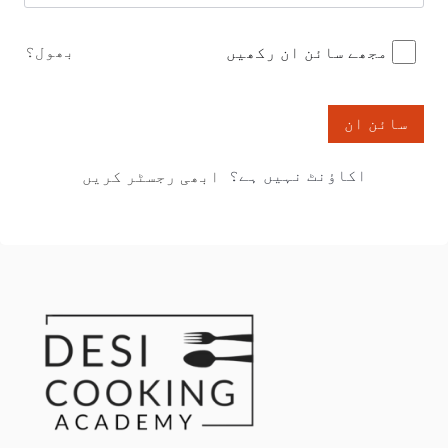
بھول؟
مجھے سائن ان رکھیں
سائن ان
اکاؤنٹ نہیں ہے؟
ابھی رجسٹر کریں