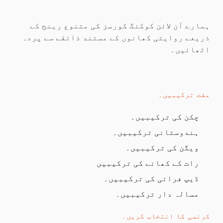
ہمارے آن لائن کوکنگ کورسز کی متنوع رینج کے
ذریعے روایتی کھانوں کے مستند ذائقے سے پردہ
اٹھائیں۔
مفت ترکیبیں۔
چکن کی ترکیبیں۔
ہندوستانی ترکیبیں۔
ویگن کی ترکیبیں۔
رات کے کھانے کی ترکیبیں
ڈیپ فرائی کی ترکیبیں۔
مسالہ دار ترکیبیں۔
کرنسی کا انتخاب کریں۔