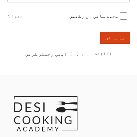
بھول؟
مجھے سائن ان رکھیں
سائن ان
اکاؤنٹ نہیں ہے؟
ابھی رجسٹر کریں