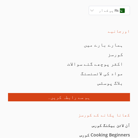
₨ پی کے آر
اورجانیے
ہمارے بارے میں
کورسز
اکثر پوچھے گئے سوالات
مواد کی لائسنسنگ
بلاگ پوسٹس
ہم سے رابطہ کریں۔
کھانا پکانے کے کورسز
آن لائن بیکنگ کورس
Cooking Beginners کورس