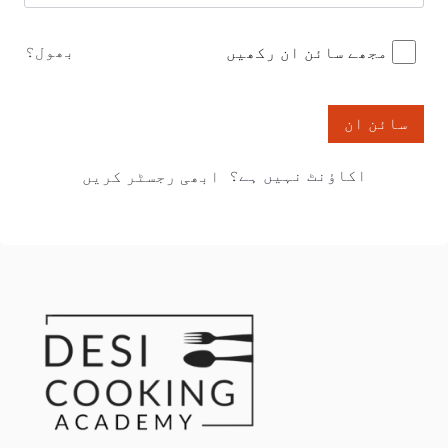
بھول؟
مجھے سائن ان رکھیں
سائن ان
اکاؤنٹ نہیں ہے؟
ابھی رجسٹر کریں