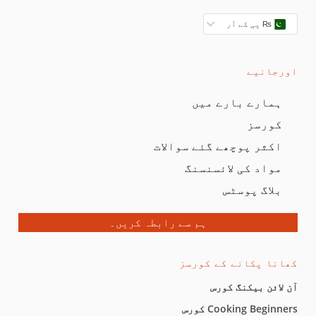
₨ پی کے آر
اورجانیے
ہمارے بارے میں
کورسز
اکثر پوچھے گئے سوالات
مواد کی لائسنسنگ
بلاگ پوسٹس
ہم سے رابطہ کریں۔
کھانا پکانے کے کورسز
آن لائن بیکنگ کورس
Cooking Beginners کورس