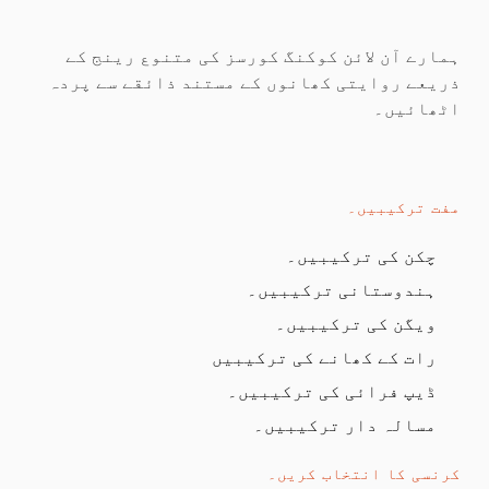
ہمارے آن لائن کوکنگ کورسز کی متنوع رینج کے
ذریعے روایتی کھانوں کے مستند ذائقے سے پردہ
اٹھائیں۔
مفت ترکیبیں۔
چکن کی ترکیبیں۔
ہندوستانی ترکیبیں۔
ویگن کی ترکیبیں۔
رات کے کھانے کی ترکیبیں
ڈیپ فرائی کی ترکیبیں۔
مسالہ دار ترکیبیں۔
کرنسی کا انتخاب کریں۔