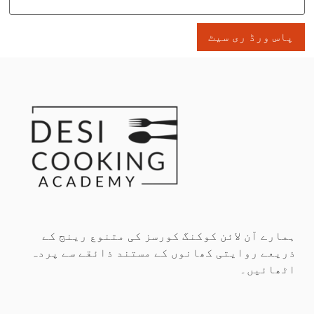
پاس ورڈ ری سیٹ
ہمارے آن لائن کوکنگ کورسز کی متنوع رینج کے
ذریعے روایتی کھانوں کے مستند ذائقے سے پردہ
اٹھائیں۔