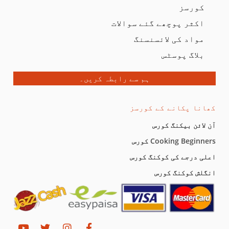
کورسز
اکثر پوچھے گئے سوالات
مواد کی لائسنسنگ
بلاگ پوسٹس
ہم سے رابطہ کریں۔
کھانا پکانے کے کورسز
آن لائن بیکنگ کورس
Cooking Beginners کورس
اعلی درجے کی کوکنگ کورس
انگلش کوکنگ کورس