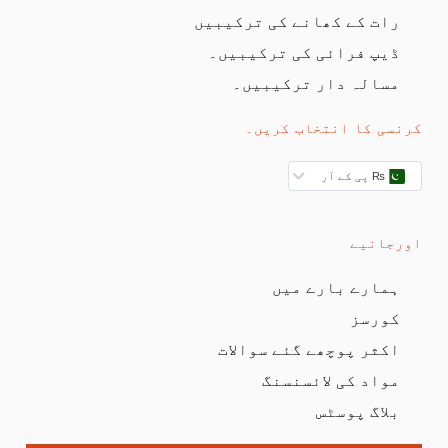
رات کے کھانے کی ترکیبیں
ڈیپ فرائی کی ترکیبیں۔
مسالہ دار ترکیبیں۔
کرنسی کا انتخاب کریں۔
₨ پی کے آر
اورجانیے
ہمارے بارے میں
کورسز
اکثر پوچھے گئے سوالات
مواد کی لائسنسنگ
بلاگ پوسٹس