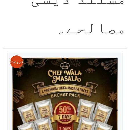
مصالحے۔
فروخت!