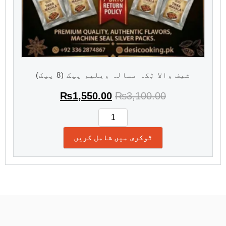
شیف والا ٹِکا مسالہ ویلیو پیک (8 پیک)
₨
1,550.00
₨
3,100.00
ٹوکری میں شامل کریں