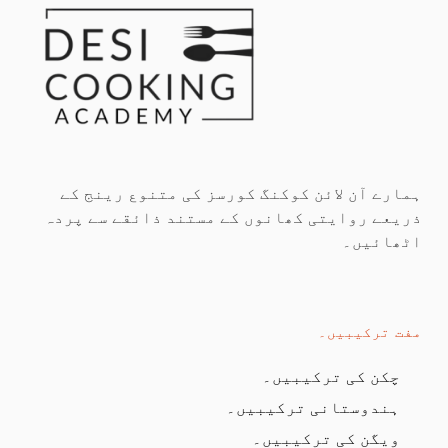
ہمارے آن لائن کوکنگ کورسز کی متنوع رینج کے
ذریعے روایتی کھانوں کے مستند ذائقے سے پردہ
اٹھائیں۔
مفت ترکیبیں۔
چکن کی ترکیبیں۔
ہندوستانی ترکیبیں۔
ویگن کی ترکیبیں۔