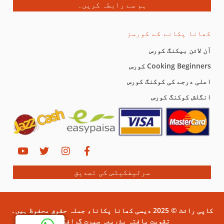
ہم سے رابطہ کریں۔
کھانا پکانے کے کورسز
آن لائن بیکنگ کورس
Cooking Beginners کورس
اعلی درجے کی کوکنگ کورس
انگلش کوکنگ کورس
سرٹیفکیٹس کی تصدیق
کاپی رائٹ © 2025 دیسی کھانا پکانا، جملہ حقوق محفوظ ہیں۔
تقویت یافتہ بذریعہ سیرت گرافکس۔