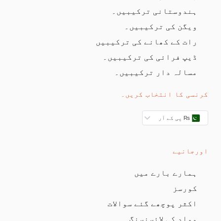
ہندوستانی ترکیبیں۔
ویگن کی ترکیبیں۔
رات کے کھانے کی ترکیبیں
ڈیپ فرائی کی ترکیبیں۔
مسالہ دار ترکیبیں۔
کرنسی کا انتخاب کریں۔
₨ پی کے آر
اورجانیے
ہمارے بارے میں
کورسز
اکثر پوچھے گئے سوالات
مواد کی لائسنسنگ