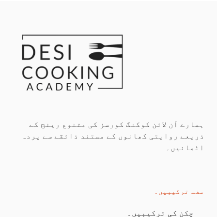
ہمارے آن لائن کوکنگ کورسز کی متنوع رینج کے
ذریعے روایتی کھانوں کے مستند ذائقے سے پردہ
اٹھائیں۔
مفت ترکیبیں۔
چکن کی ترکیبیں۔