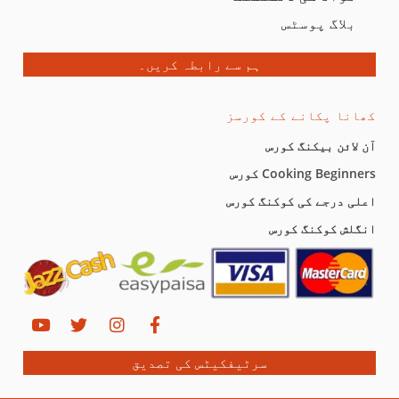
بلاگ پوسٹس
ہم سے رابطہ کریں۔
کھانا پکانے کے کورسز
آن لائن بیکنگ کورس
Cooking Beginners کورس
اعلی درجے کی کوکنگ کورس
انگلش کوکنگ کورس
سرٹیفکیٹس کی تصدیق