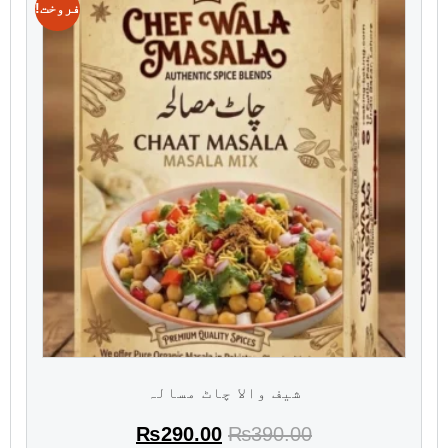
فروخت!
شیف والا چاٹ مسالہ
₨
290.00
₨
390.00