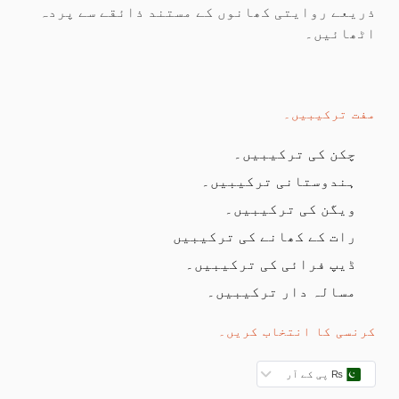
ذریعے روایتی کھانوں کے مستند ذائقے سے پردہ
اٹھائیں۔
مفت ترکیبیں۔
چکن کی ترکیبیں۔
ہندوستانی ترکیبیں۔
ویگن کی ترکیبیں۔
رات کے کھانے کی ترکیبیں
ڈیپ فرائی کی ترکیبیں۔
مسالہ دار ترکیبیں۔
کرنسی کا انتخاب کریں۔
₨ پی کے آر