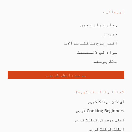
اورجانیے
ہمارے بارے میں
کورسز
اکثر پوچھے گئے سوالات
مواد کی لائسنسنگ
بلاگ پوسٹس
ہم سے رابطہ کریں۔
کھانا پکانے کے کورسز
آن لائن بیکنگ کورس
Cooking Beginners کورس
اعلی درجے کی کوکنگ کورس
انگلش کوکنگ کورس