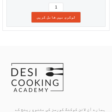
ٹوکری میں شامل کریں
ہمارے آن لائن کوکنگ کورسز کی متنوع رینج کے