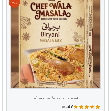
فروخت!
شیف والا بریانی مسالہ
4.8
(85)