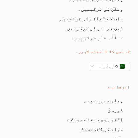
ویگن کی ترکیبیں۔
رات کے کھانے کی ترکیبیں
ڈیپ فرائی کی ترکیبیں۔
مسالہ دار ترکیبیں۔
کرنسی کا انتخاب کریں۔
₨ پی کے آر
اورجانیے
ہمارے بارے میں
کورسز
اکثر پوچھے گئے سوالات
مواد کی لائسنسنگ