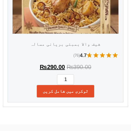
شیف والا بمبئی بریانی مسالہ
4.7
(76)
₨
290.00
₨
390.00
ٹوکری میں شامل کریں