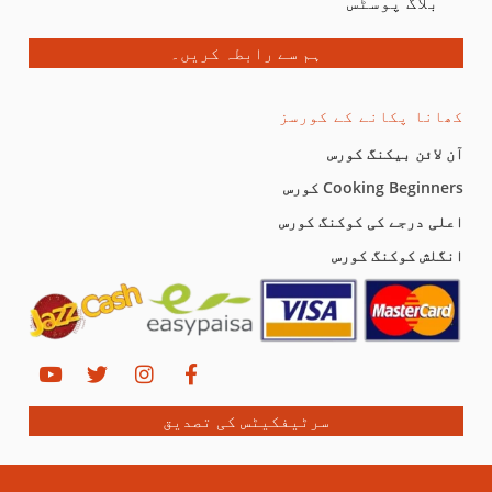
بلاگ پوسٹس
ہم سے رابطہ کریں۔
کھانا پکانے کے کورسز
آن لائن بیکنگ کورس
Cooking Beginners کورس
اعلی درجے کی کوکنگ کورس
انگلش کوکنگ کورس
سرٹیفکیٹس کی تصدیق