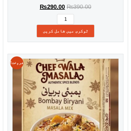
₨
290.00
₨
390.00
ٹوکری میں شامل کریں
فروخت!