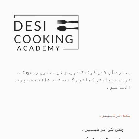
ہمارے آن لائن کوکنگ کورسز کی متنوع رینج کے
ذریعے روایتی کھانوں کے مستند ذائقے سے پردہ
اٹھائیں۔
مفت ترکیبیں۔
چکن کی ترکیبیں۔
ہندوستانی ترکیبیں۔