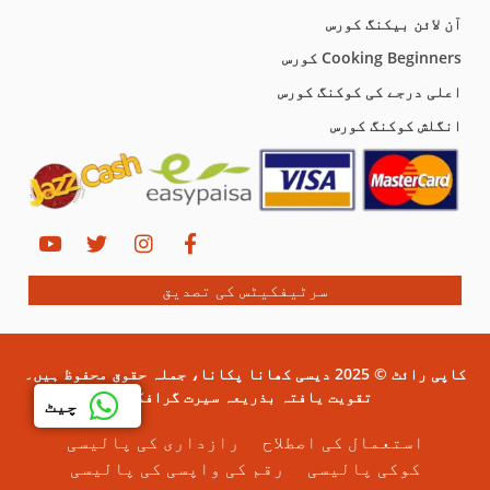
آن لائن بیکنگ کورس
Cooking Beginners کورس
اعلی درجے کی کوکنگ کورس
انگلش کوکنگ کورس
سرٹیفکیٹس کی تصدیق
کاپی رائٹ © 2025 دیسی کھانا پکانا، جملہ حقوق محفوظ ہیں۔
تقویت یافتہ بذریعہ سیرت گرافکس۔
چیٹ
استعمال کی اصطلاح
رازداری کی پالیسی
کوکی پالیسی
رقم کی واپسی کی پالیسی