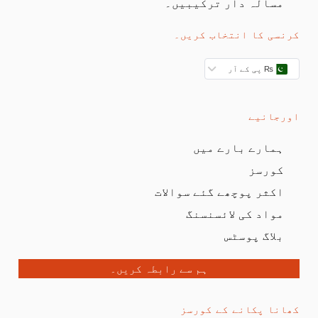
مسالہ دار ترکیبیں۔
کرنسی کا انتخاب کریں۔
₨ پی کے آر
اورجانیے
ہمارے بارے میں
کورسز
اکثر پوچھے گئے سوالات
مواد کی لائسنسنگ
بلاگ پوسٹس
ہم سے رابطہ کریں۔
کھانا پکانے کے کورسز